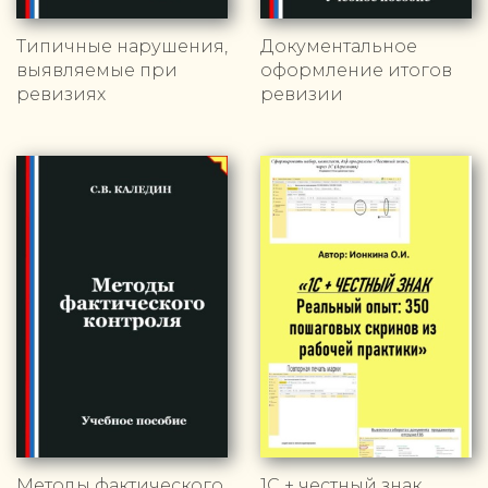
Типичные нарушения,
Документальное
выявляемые при
оформление итогов
ревизиях
ревизии
Методы фактического
1С + честный знак.