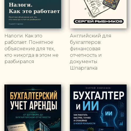
Налоги. Как это
Английский для
работает. Понятное
бухгалтеров:
объяснение для тех,
финансовая
кто никогда в этом не
отчетность и
разбирался
документы.
Шпаргалка