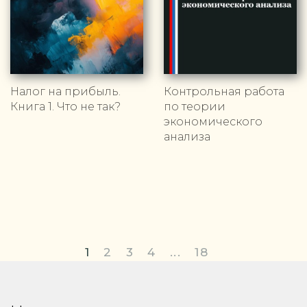
Налог на прибыль.
Контрольная работа
Книга 1. Что не так?
по теории
экономического
анализа
1
2
3
4
...
18