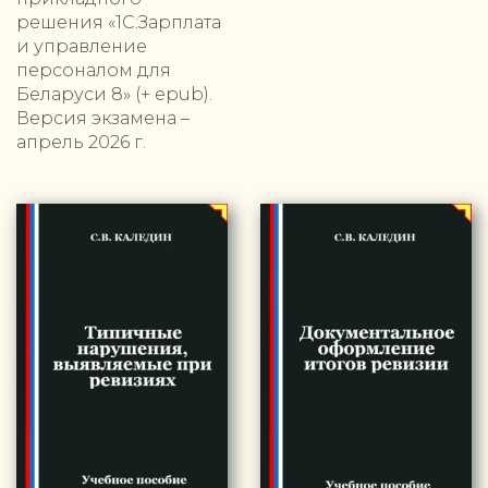
решения «1С:Зарплата
и управление
персоналом для
Беларуси 8» (+ epub).
Версия экзамена –
апрель 2026 г.