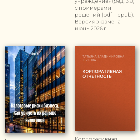
учреждение» (ред. 3.0)
с примерами
решений (pdf + epub).
Версия экзамена –
июнь 2026 г.
Корпоративная