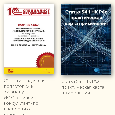
Сборник задач для
Статья 54.1 НК РФ:
подготовки к
практическая карта
экзамену
применения
«1С:Специалист-
консультант» по
внедрению
прикладного