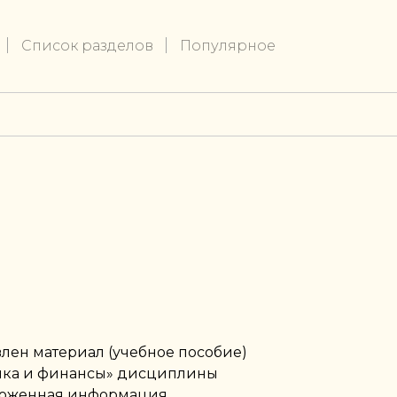
Список разделов
Популярное
лен материал (учебное пособие)
ика и финансы» дисциплины
ложенная информация,