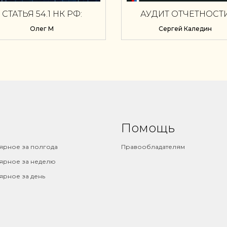
СТАТЬЯ 54.1 НК РФ:
АУДИТ ОТЧЕТНОСТ
РАКТИЧЕСКАЯ КАРТА
ЭКОНОМИЧЕСКОГ
Олег М
Сергей Каледин
ПРИМЕНЕНИЯ
СУБЪЕКТА
Помощь
ярное за полгода
Правообладателям
ярное за неделю
ярное за день