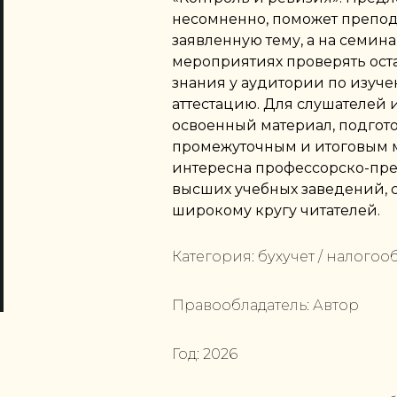
несомненно, поможет препод
заявленную тему, а на семин
мероприятиях проверять ост
знания у аудитории по изуч
аттестацию. Для слушателей и
освоенный материал, подгото
промежуточным и итоговым м
интересна профессорско-пре
высших учебных заведений, с
широкому кругу читателей.
Категория:
бухучет / налогоо
Правообладатель:
Автор
Год:
2026