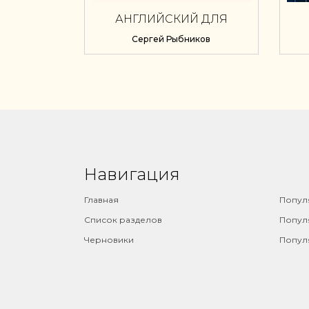
АНГЛИЙСКИЙ ДЛЯ
БУХГАЛТЕРОВ:
П
Сергей Рыбников
ФИНАНСОВАЯ
ОТЧЕТНОСТЬ И
ДОКУМЕНТЫ. ШПАРГАЛКА
Навигация
⠀
Главная
Попул
Список разделов
Попул
Черновики
Попул