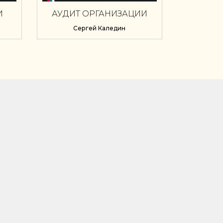
И
АУДИТ ОРГАНИЗАЦИИ
О
БУХГАЛТЕРСКОГО УЧЕТА И
Сергей Каледин
УЧЕТНОЙ ПОЛИТИКИ
ПРЕДПРИЯТИЯ