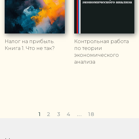
Налог на прибыль.
Контрольная работа
Книга 1. Что не так?
по теории
экономического
анализа
1
2
3
4
...
18