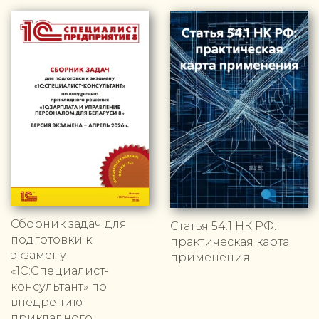
Сборник задач для
Статья 54.1 НК РФ:
подготовки к
практическая карта
экзамену
применения
«1С:Специалист-
консультант» по
внедрению
прикладного