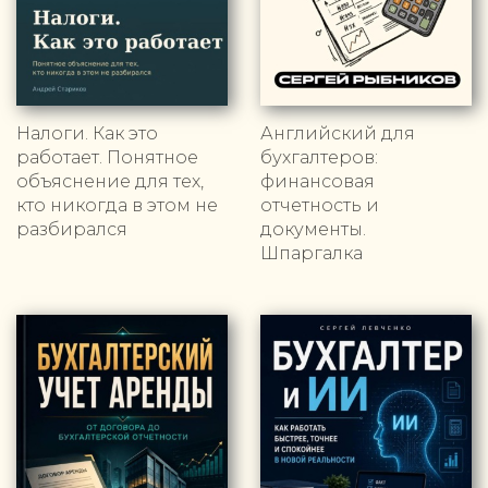
Налоги. Как это
Английский для
работает. Понятное
бухгалтеров:
объяснение для тех,
финансовая
кто никогда в этом не
отчетность и
разбирался
документы.
Шпаргалка