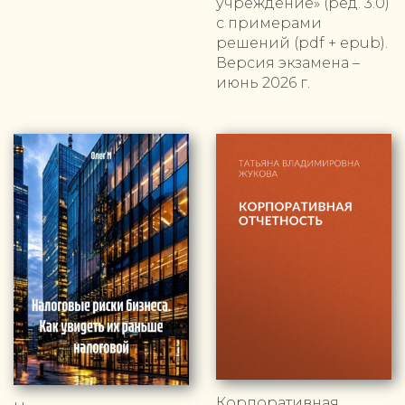
учреждение» (ред. 3.0)
с примерами
решений (pdf + epub).
Версия экзамена –
июнь 2026 г.
Корпоративная