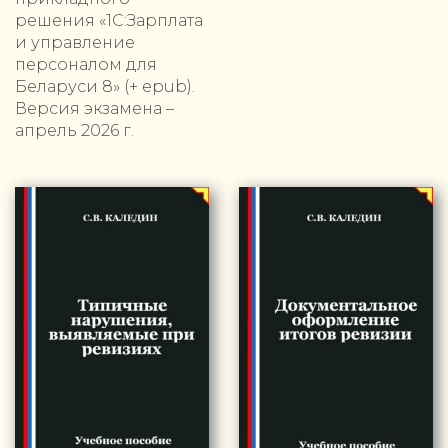
решения «1С:Зарплата
и управление
персоналом для
Беларуси 8» (+ epub).
Версия экзамена –
апрель 2026 г.