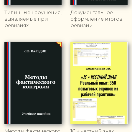
Типичные нарушения,
Документальное
выявляемые при
оформление итогов
ревизиях
ревизии
Методы фактического
1С + честный знак.