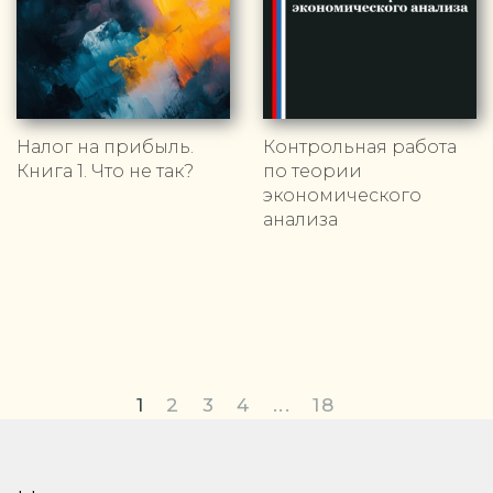
Налог на прибыль.
Контрольная работа
Книга 1. Что не так?
по теории
экономического
анализа
1
2
3
4
...
18