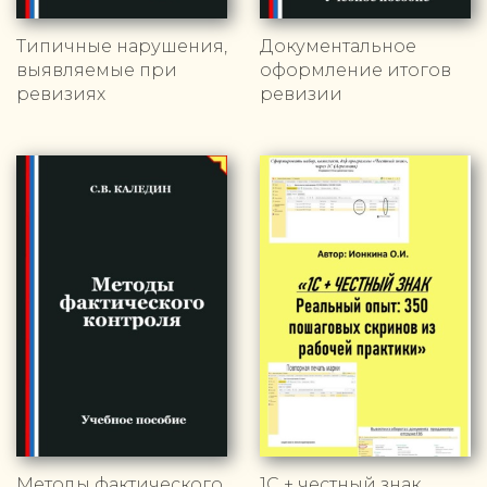
Типичные нарушения,
Документальное
выявляемые при
оформление итогов
ревизиях
ревизии
Методы фактического
1С + честный знак.