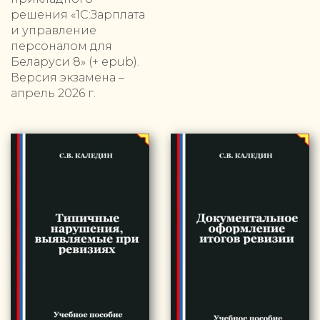
решения «1С:Зарплата
и управление
персоналом для
Беларуси 8» (+ epub).
Версия экзамена –
апрель 2026 г.