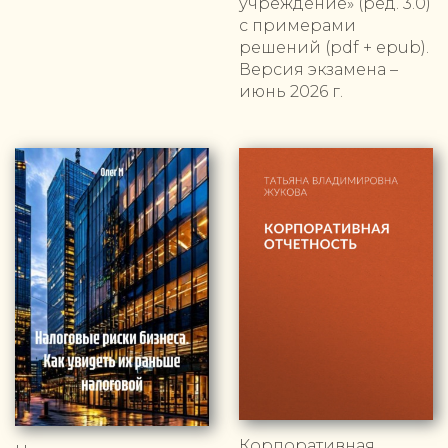
учреждение» (ред. 3.0)
с примерами
решений (pdf + epub).
Версия экзамена –
июнь 2026 г.
Корпоративная