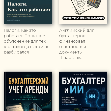
Налоги. Как это
Английский для
работает. Понятное
бухгалтеров:
объяснение для тех,
финансовая
кто никогда в этом не
отчетность и
разбирался
документы.
Шпаргалка