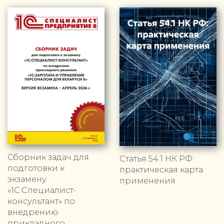
Сборник задач для
Статья 54.1 НК РФ:
подготовки к
практическая карта
экзамену
применения
«1С:Специалист-
консультант» по
внедрению
прикладного