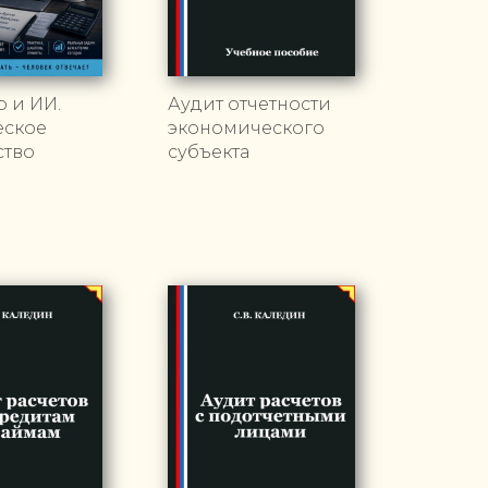
р и ИИ.
Аудит отчетности
еское
экономического
ство
субъекта