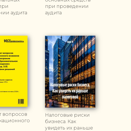
при
при проведении
нии аудита
аудита
т вопросов
Налоговые риски
кационного
бизнеса. Как
увидеть их раньше