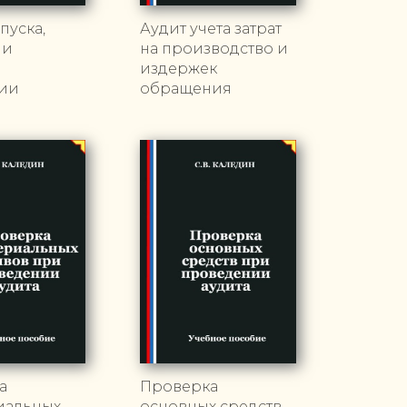
пуска,
Аудит учета затрат
 и
на производство и
и
издержек
ии
обращения
а
Проверка
иальных
основных средств