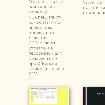
Сборник задач для
Статья 54.1
подготовки к
практическ
экзамену
применен
«1С:Специалист-
консультант» по
внедрению
прикладного
решения
«1С:Зарплата и
управление
персоналом для
Беларуси 8» (+
epub). Версия
экзамена – апрель
2026 г.