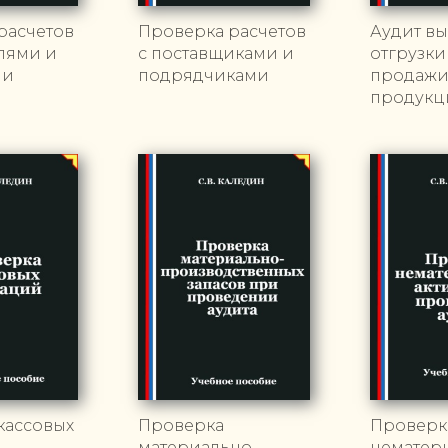
расчетов
Проверка расчетов
Аудит вы
елями и
с поставщиками и
отгрузки
ми
подрядчиками
продаж
продукц
кассовых
Проверка
Проверк
материально-
нематер