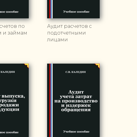
счетов по
Аудит расчетов с
м и займам
подотчетными
лицами