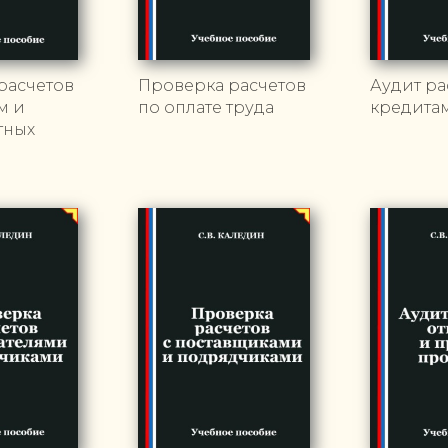
расчетов
Проверка расчетов
Аудит ра
м и
по оплате труда
кредита
тных