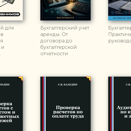
й для
Бухгалтерский учет
Бухгалте
в:
аренды. От
Практич
ая
договора до
руковод
 и
бухгалтерской
.
отчетности