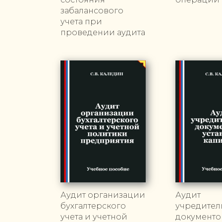
забалансового
учета при
проведении аудита
Аудит организации
Аудит
бухгалтерского
учредител
учета и учетной
документо