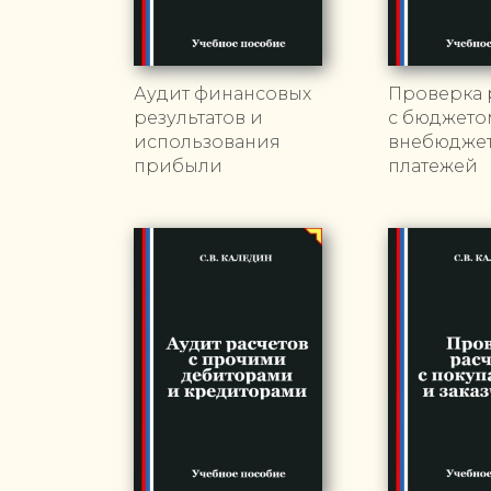
Аудит финансовых
Проверка 
результатов и
с бюджето
использования
внебюдже
прибыли
платежей