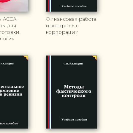
ы ACCA.
Финансовая работа
лы для
и контроль в
отовки.
корпорации
логия