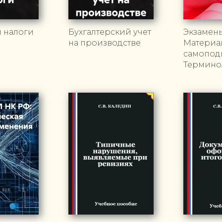
и налоги
Бухгалтерский учет
Экзамен
на производстве
Материа
самоподг
Термино