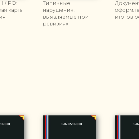
 НК РФ:
Типичные
Докумен
ая карта
нарушения,
оформл
ия
выявляемые при
итогов 
ревизиях