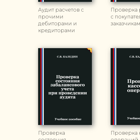
Аудит расчетов с
Проверка 
прочими
с покупат
дебиторами и
заказчика
кредиторами
Проверка
Проверка 
состояния
операций