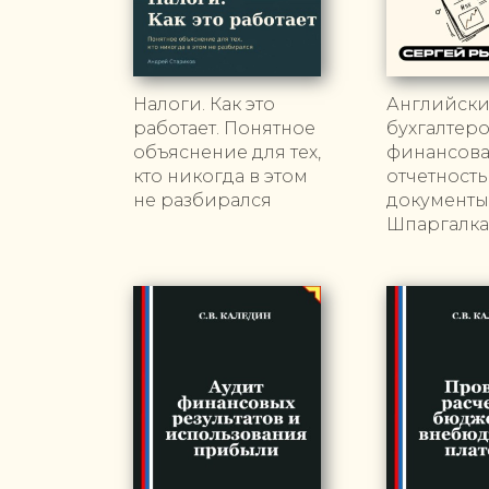
Налоги. Как это
Английски
работает. Понятное
бухгалтеро
объяснение для тех,
финансов
кто никогда в этом
отчетность
не разбирался
документы
Шпаргалка