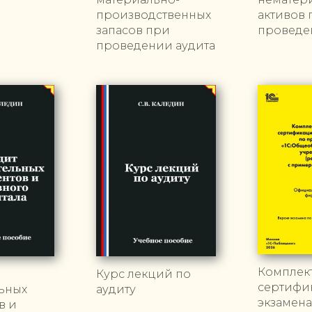
производственных
активов 
запасов при
проведе
проведении аудита
Комплек
Курс лекций по
сертифи
ьных
аудиту
экзамена
в и