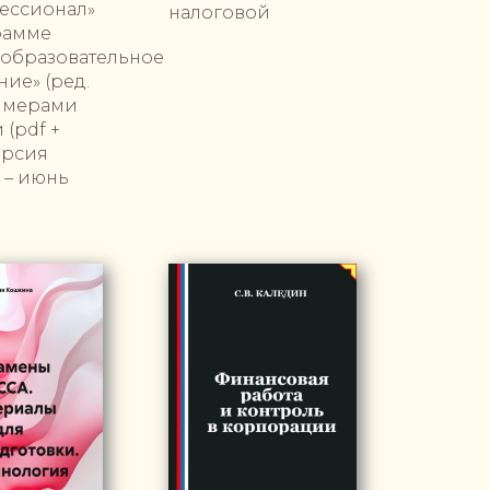
ессионал»
налоговой
рамме
еобразовательное
ие» (ред.
римерами
(pdf +
ерсия
 – июнь