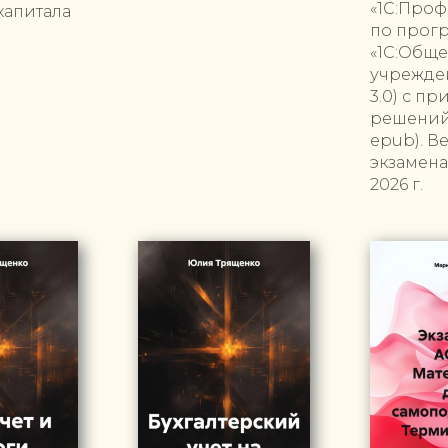
«1С:Проф
капитала
по прог
«1С:Общ
учрежден
3.0) с п
решений 
epub). В
экзамена
2026 г.