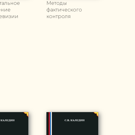
тальное
Методы
ение
фактического
ревизии
контроля