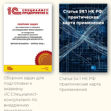
Сборник задач для
Статья 54.1 НК РФ:
подготовки к
практическая карта
экзамену
применения
«1С:Специалист-
консультант» по
внедрению
прикладного