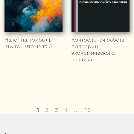
Налог на прибыль.
Контрольная работа
Книга 1. Что не так?
по теории
экономического
анализа
1
2
3
4
...
18