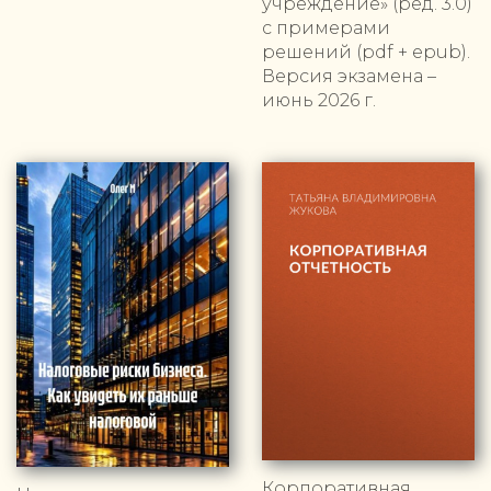
учреждение» (ред. 3.0)
с примерами
решений (pdf + epub).
Версия экзамена –
июнь 2026 г.
Корпоративная