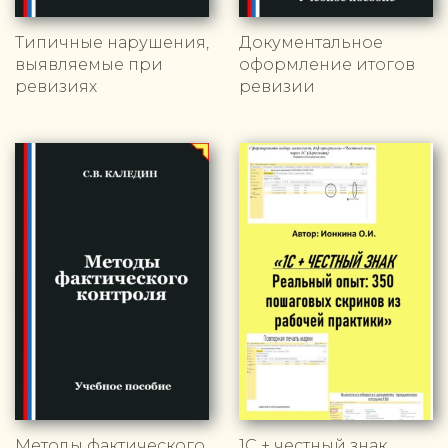
Типичные нарушения,
Документальное
выявляемые при
оформление итогов
ревизиях
ревизии
Методы фактического
1С + честный знак.