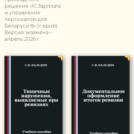
решения «1С:Зарплата
и управление
персоналом для
Беларуси 8» (+ epub).
Версия экзамена –
апрель 2026 г.