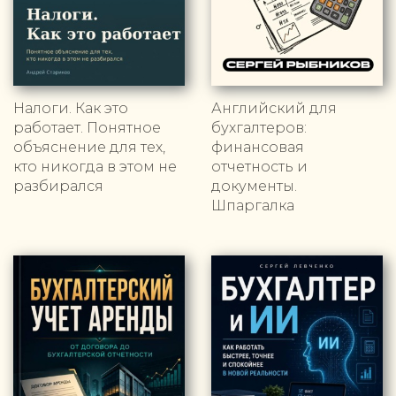
Налоги. Как это
Английский для
работает. Понятное
бухгалтеров:
объяснение для тех,
финансовая
кто никогда в этом не
отчетность и
разбирался
документы.
Шпаргалка