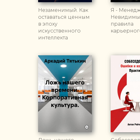
Незаменимый. Как
Я - Менедж
оставаться ценным
Невидимы
в эпоху
правила
искусственного
карьерног
интеллекта