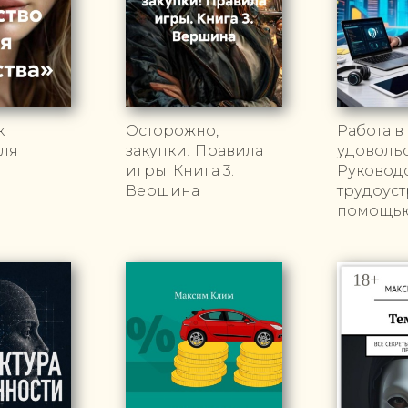
к
Осторожно,
Работа в
для
закупки! Правила
удовольс
игры. Книга 3.
Руководс
Вершина
трудоуст
помощь