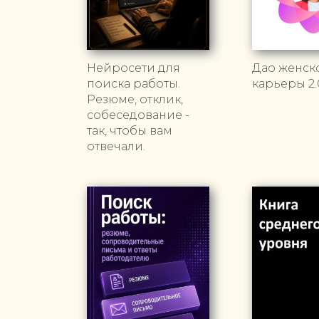
Нейросети для
Дао женск
поиска работы.
карьеры 2.
Резюме, отклик,
собеседование -
так, чтобы вам
отвечали.