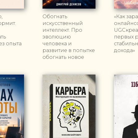
,
Обогнать
«Как зара
ормит.
искусственный
онлайнс
интеллект. Про
UGCкреат
ать
эволюцию
первых 
ез опыта
человека и
стабиль
развитие в попытке
дохода»
обогнать новое