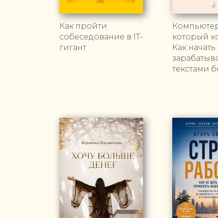
Как пройти
Компьютер
собеседование в IT-
который к
гигант
Как начать
зарабатыв
текстами б