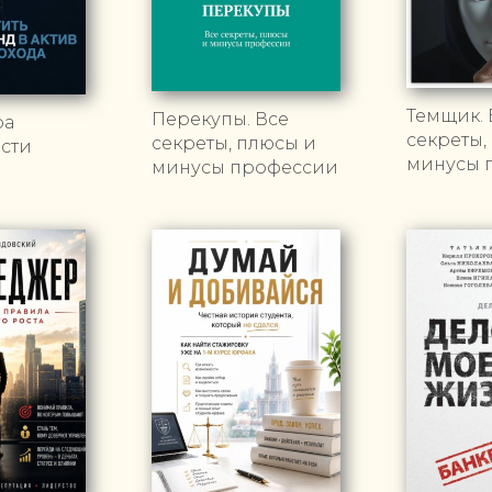
Темщик. 
Перекупы. Все
ра
секреты,
секреты, плюсы и
сти
минусы 
минусы профессии