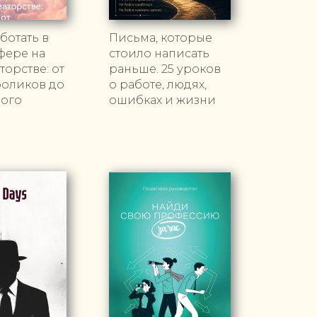
ботать в
Письма, которые
фере на
стоило написать
орстве: от
раньше. 25 уроков
роликов до
о работе, людях,
ного
ошибках и жизни