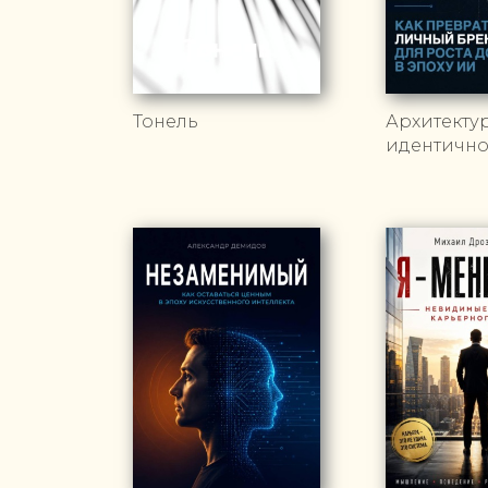
Тонель
Архитекту
идентично