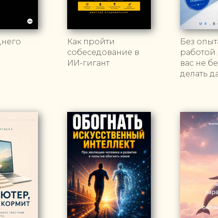
днего
Как пройти
Без опыта
собеседование в
работой.
ИИ-гигант
вас не бе
делать д