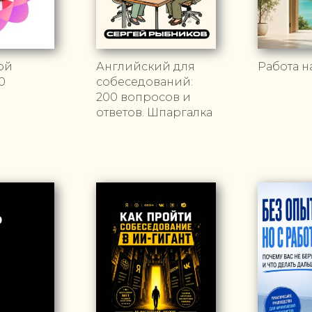
ой
Английский для
Работа н
0
собеседований:
200 вопросов и
ответов. Шпаргалка