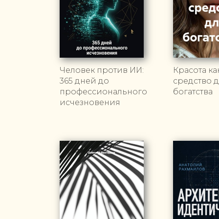
Человек против ИИ:
Красота ка
365 дней до
средство 
профессионального
богатства
исчезновения