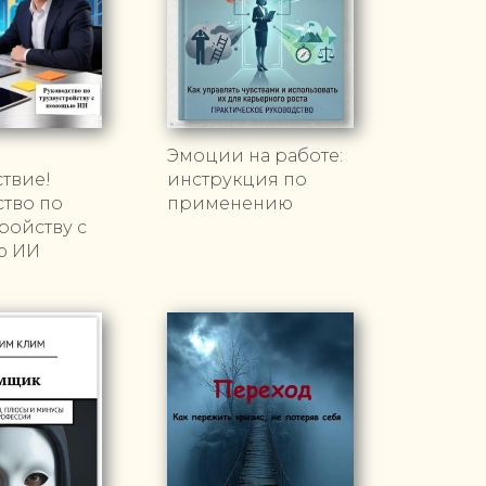
Эмоции на работе:
твие!
инструкция по
тво по
применению
ройству с
ю ИИ