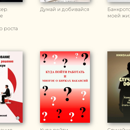
ер.
Думай и добивайся
Банкротс
е
моей жи
о роста