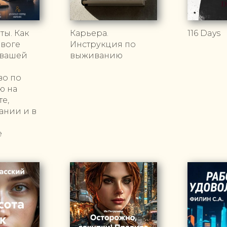
ты. Как
Карьера.
116 Days
евоге
Инструкция по
 вашей
выживанию
во по
ю на
е,
ании и в
е