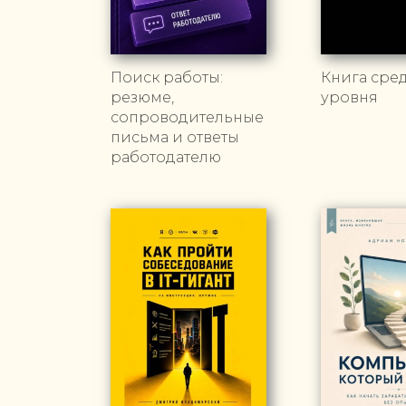
Поиск работы:
Книга сре
резюме,
уровня
сопроводительные
письма и ответы
работодателю