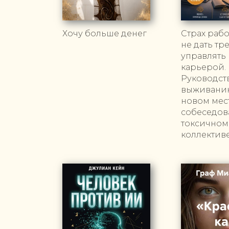
Хочу больше денег
Страх рабо
не дать тр
управлять
карьерой.
Руководст
выживани
новом мест
собеседов
токсичном
коллектив