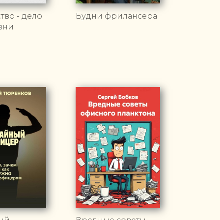
тво - дело
Будни фрилансера
зни