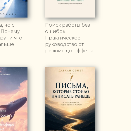
, но с
Поиск работы без
 Почему
ошибок.
рут и что
Практическое
альше
руководство от
резюме до оффера