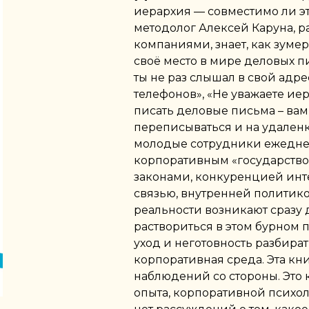
иерархия — совместимо ли это
методолог Алексей Каруна, 
компаниями, знает, как зуме
своё место в мире деловых п
ты не раз слышал в свой адре
телефонов», «Не уважаете иер
писать деловые письма – вам 
переписываться и на удаленк
молодые сотрудники ежеднев
корпоративным «государство
законами, конкуренцией инт
связью, внутренней политико
реальности возникают сразу 
раствориться в этом бурном 
уход и неготовность разбират
корпоративная среда. Эта книг
наблюдений со стороны. Это 
опыта, корпоративной психол