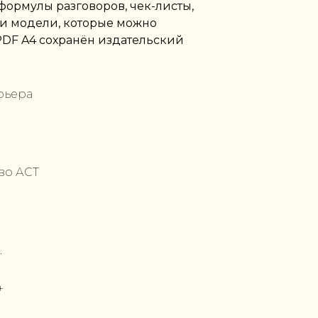
 формулы разговоров, чек-листы,
и модели, которые можно
PDF A4 сохранён издательский
рьера
во АСТ
.
+