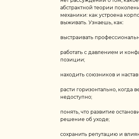
нет рассуждений о том, какое
абстрактной теории поколений
механики: как устроена корпо
выживать. Узнаешь, как:
выстраивать профессиональн
работать с давлением и конф
позиции;
находить союзников и настав
расти горизонтально, когда 
недоступно;
понять, что развитие останов
решение об уходе;
сохранить репутацию и влия