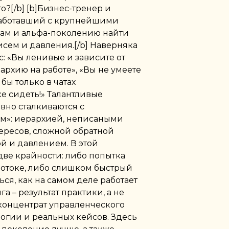
?[/b] [b]Бизнес-тренер и
работавший с крупнейшими
рам и альфа-поколению найти
исем и давления.[/b] Наверняка
с: «Вы ленивые и зависите от
архию на работе», «Вы не умеете
бы только в чатах
е сидеть!» Талантливые
но сталкиваются с
м»: иерархией, неписаными
ересов, сложной обратной
й и давлением. В этой
две крайности: либо попытка
потоке, либо слишком быстрый
ься, как на самом деле работает
а – результат практики, а не
концентрат управленческого
огии и реальных кейсов. Здесь