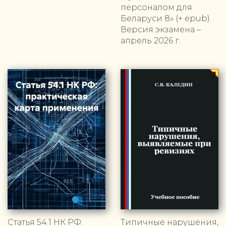
персоналом для
Беларуси 8» (+ epub).
Версия экзамена –
апрель 2026 г.
Статья 54.1 НК РФ:
Типичные нарушения,