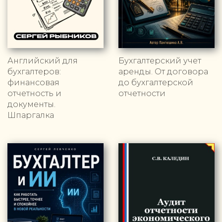
Английский для
Бухгалтерский учет
бухгалтеров:
аренды. От договора
финансовая
до бухгалтерской
отчетность и
отчетности
документы.
Шпаргалка