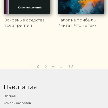
Основные средства
Налог на прибыль.
предприятия
Книга 1. Что не так?
1
2
3
4
...
18
Навигация
Главная
Список разделов