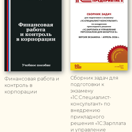
Сборник задач для
Финансовая работа и
подготовки к
контроль в
экзамену
корпорации
«1С:Специалист-
консультант» по
внедрению
прикладного
решения «1С:Зарплата
и управление