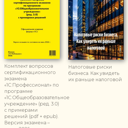
Комплект вопросов
Налоговые риски
сертификационного
бизнеса. Как увидеть
экзамена
их раньше налоговой
«1С:Профессионал» по
программе
«1С:Общеобразовательное
учреждение» (ред. 3.0)
с примерами
решений (pdf + epub).
Версия экзамена –