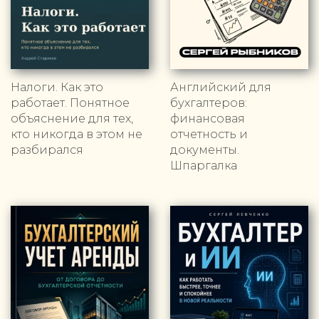
Налоги. Как это
Английский для
работает. Понятное
бухгалтеров:
объяснение для тех,
финансовая
кто никогда в этом не
отчетность и
разбирался
документы.
Шпаргалка