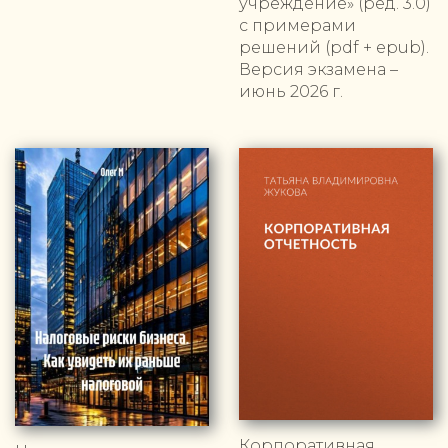
учреждение» (ред. 3.0)
с примерами
решений (pdf + epub).
Версия экзамена –
июнь 2026 г.
Корпоративная