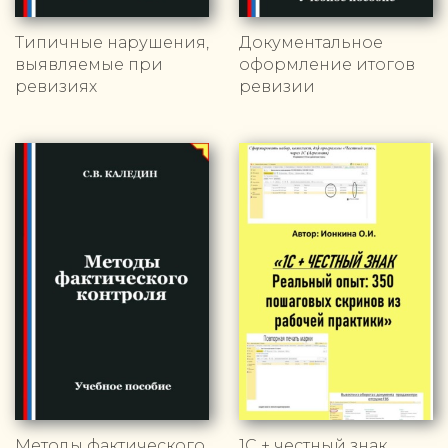
Типичные нарушения,
Документальное
выявляемые при
оформление итогов
ревизиях
ревизии
Методы фактического
1С + честный знак.