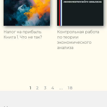
Налог на прибыль.
Контрольная работа
Книга 1. Что не так?
по теории
экономического
анализа
1
2
3
4
...
18