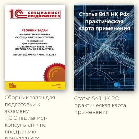
Сборник задач для
Статья 54.1 НК РФ:
подготовки к
практическая карта
экзамену
применения
«1С:Специалист-
консультант» по
внедрению
прикладного