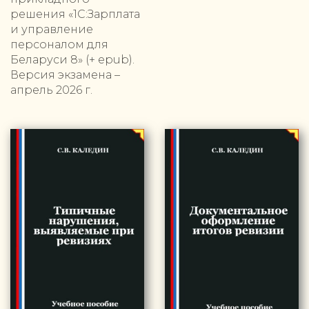
решения «1С:Зарплата
и управление
персоналом для
Беларуси 8» (+ epub).
Версия экзамена –
апрель 2026 г.