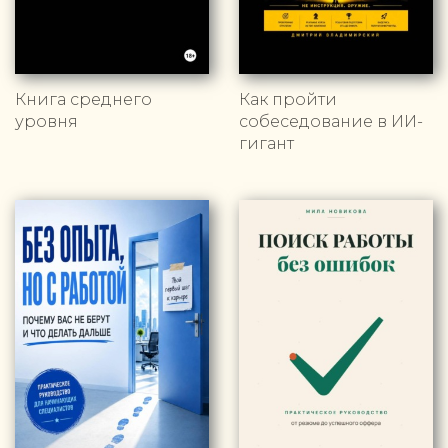
Книга среднего
Как пройти
уровня
собеседование в ИИ-
гигант