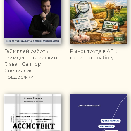
Геймплей работы.
Рынок труда в АПК:
Геймдев английский.
как искать работу
Глава I. Саппорт.
Специалист
поддержки