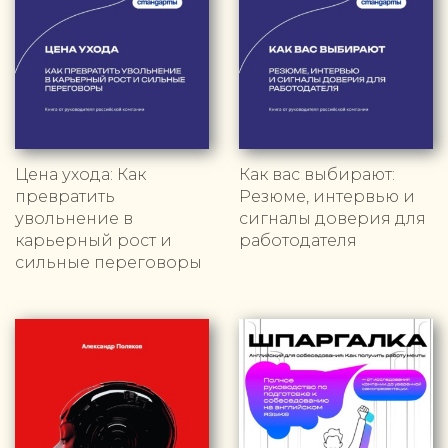
Цена ухода: Как
Как вас выбирают:
превратить
Резюме, интервью и
увольнение в
сигналы доверия для
карьерный рост и
работодателя
сильные переговоры