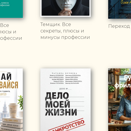
Темщик. Все
 Все
Переход
секреты, плюсы и
люсы и
минусы профессии
рофессии