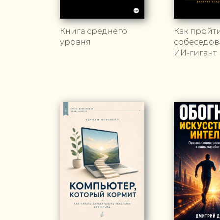
Книга среднего
Как пройт
уровня
собеседов
ИИ-гигант