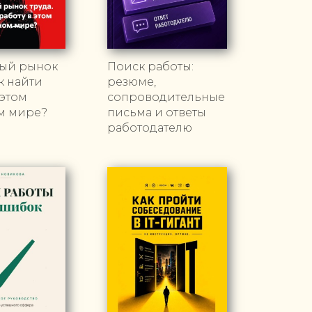
ый рынок
Поиск работы:
ак найти
резюме,
 этом
сопроводительные
м мире?
письма и ответы
работодателю