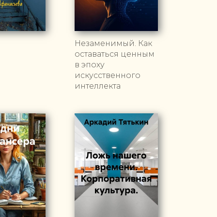
Незаменимый. Как
оставаться ценным
в эпоху
искусственного
интеллекта