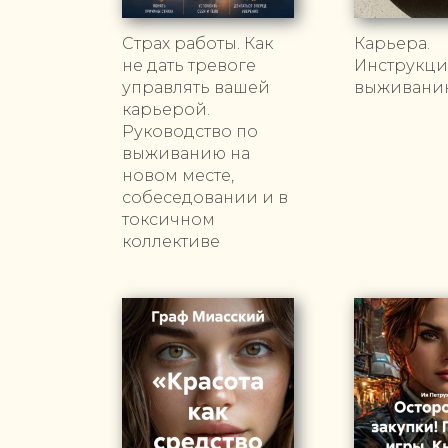
Страх работы. Как
Карьера.
не дать тревоге
Инструкци
управлять вашей
выживани
карьерой.
Руководство по
выживанию на
новом месте,
собеседовании и в
токсичном
коллективе