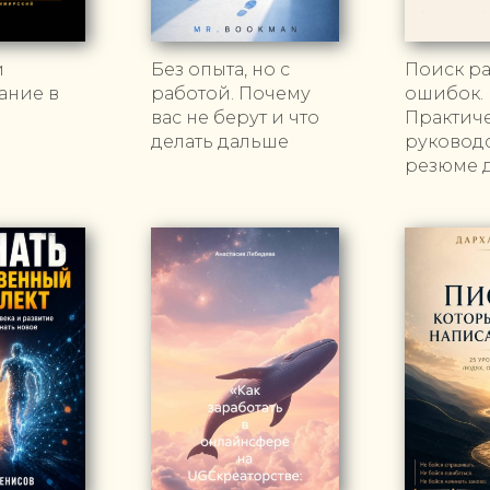
и
Без опыта, но с
Поиск ра
ание в
работой. Почему
ошибок.
вас не берут и что
Практич
делать дальше
руководс
резюме 