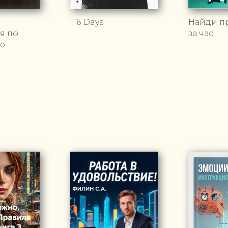
116 Days
Найди п
я по
за час
ю