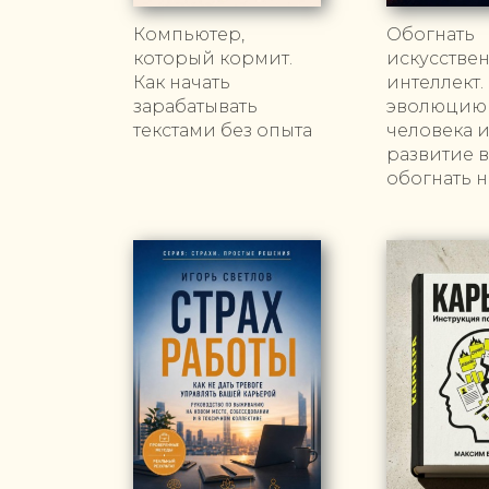
Компьютер,
Обогнать
который кормит.
искусстве
Как начать
интеллект.
зарабатывать
эволюцию
текстами без опыта
человека 
развитие 
обогнать 