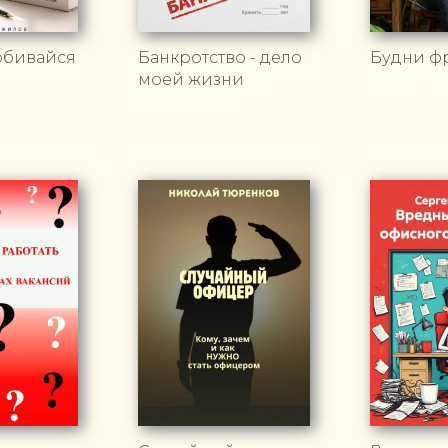
обивайся
Банкротство - дело
Будни ф
моей жизни