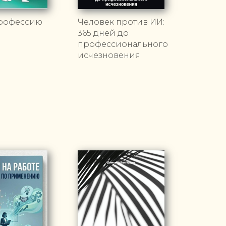
рофессию
Человек против ИИ:
365 дней до
профессионального
исчезновения