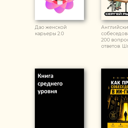
Дао женской
Английски
карьеры 2.0
собеседов
200 вопро
ответов. Ш