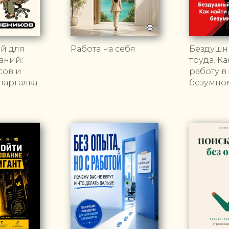
й для
Работа на себя
Бездушн
аний:
труда. К
сов и
работу в
паргалка
безумно