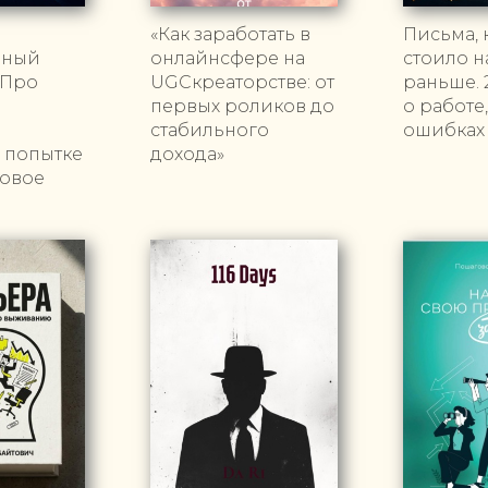
«Как заработать в
Письма, 
нный
онлайнсфере на
стоило н
 Про
UGCкреаторстве: от
раньше. 
первых роликов до
о работе,
и
стабильного
ошибках
в попытке
дохода»
новое