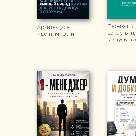
Перекупы.
Архитектура
секреты, п
идентичности
минусы п