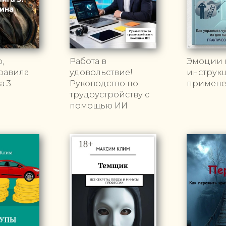
,
Работа в
Эмоции н
Правила
удовольствие!
инструк
 3.
Руководство по
примен
трудоустройству с
помощью ИИ