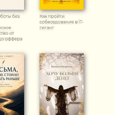
боты без
Как пройти
собеседование в IT-
еское
гигант
тво от
до оффера