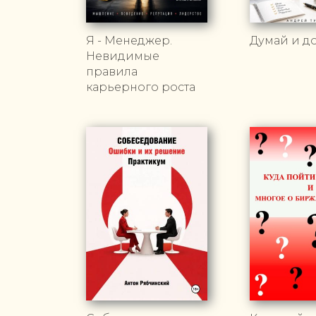
Я - Менеджер.
Думай и д
Невидимые
правила
карьерного роста