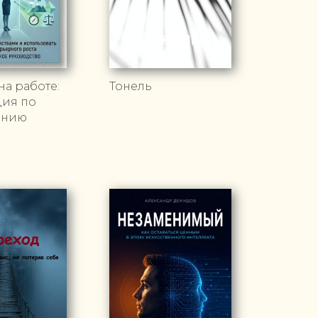
а работе:
Тонель
ция по
ению