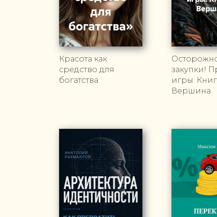
Красота как
Осторожно
средство для
закупки! 
богатства
игры. Книга
Вершина