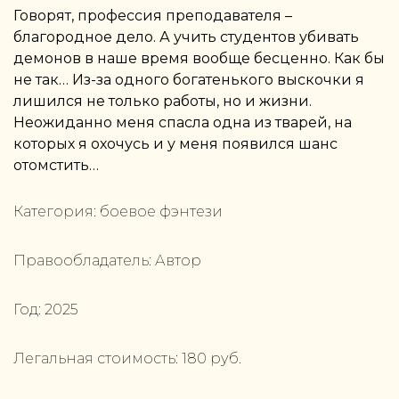
Говорят, профессия преподавателя –
благородное дело. А учить студентов убивать
демонов в наше время вообще бесценно. Как бы
не так… Из-за одного богатенького выскочки я
лишился не только работы, но и жизни.
Неожиданно меня спасла одна из тварей, на
которых я охочусь и у меня появился шанс
отомстить…
Категория:
боевое фэнтези
Правообладатель:
Автор
Год:
2025
Легальная стоимость:
180
руб.