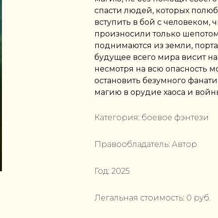
спасти людей, которых полю
вступить в бой с человеком, 
произносили только шепото
поднимаются из земли, порта
будущее всего мира висит на
несмотря на всю опасность мо
остановить безумного фанати
магию в орудие хаоса и войн
Категория:
боевое фэнтези
Правообладатель:
Автор
Год:
2025
Легальная стоимость:
0
руб.