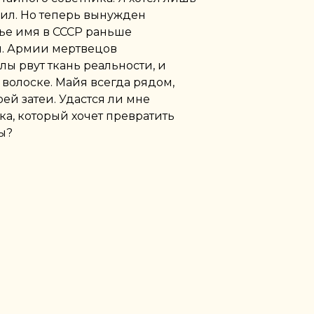
бил. Но теперь вынужден
чье имя в СССР раньше
м. Армии мертвецов
лы рвут ткань реальности, и
 волоске. Майя всегда рядом,
ей затеи. Удастся ли мне
ка, который хочет превратить
ы?