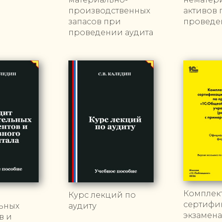
производственных
активов 
запасов при
проведе
проведении аудита
Комплек
Курс лекций по
сертифи
ьных
аудиту
экзамена
в и