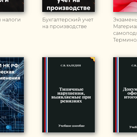
и налоги
Бухгалтерский учет
Экзамен
на производстве
Материа
самоподг
Термино