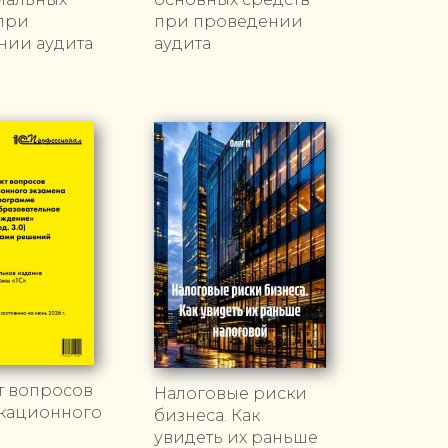
при
при проведении
нии аудита
аудита
т вопросов
Налоговые риски
кационного
бизнеса. Как
увидеть их раньше