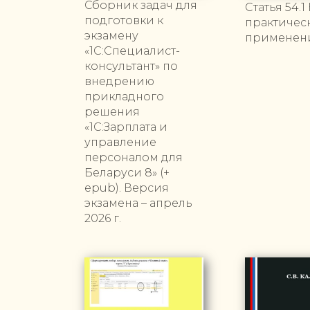
Сборник задач для
Статья 54.1
подготовки к
практическ
экзамену
применен
«1С:Специалист-
консультант» по
внедрению
прикладного
решения
«1С:Зарплата и
управление
персоналом для
Беларуси 8» (+
epub). Версия
экзамена – апрель
2026 г.