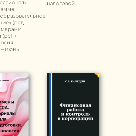
ессионал»
налоговой
рамме
еобразовательное
ие» (ред.
римерами
(pdf +
ерсия
 – июнь