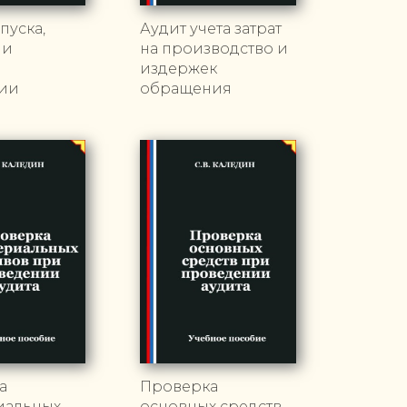
пуска,
Аудит учета затрат
 и
на производство и
и
издержек
ии
обращения
а
Проверка
иальных
основных средств