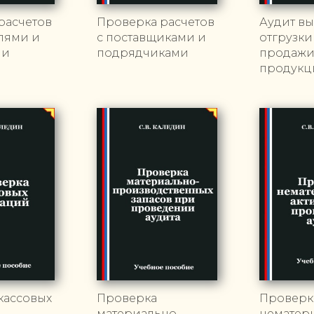
расчетов
Проверка расчетов
Аудит вы
елями и
с поставщиками и
отгрузки
ми
подрядчиками
продаж
продукц
кассовых
Проверка
Проверк
материально-
нематер