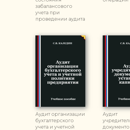
забалансового
учета при
проведении аудита
Аудит организации
Аудит
бухгалтерского
учредител
учета и учетной
документо