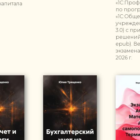
«1С:Проф
капитала
по прог
«1С:Общ
учрежден
3.0) с п
решений 
epub). В
экзамена
2026 г.