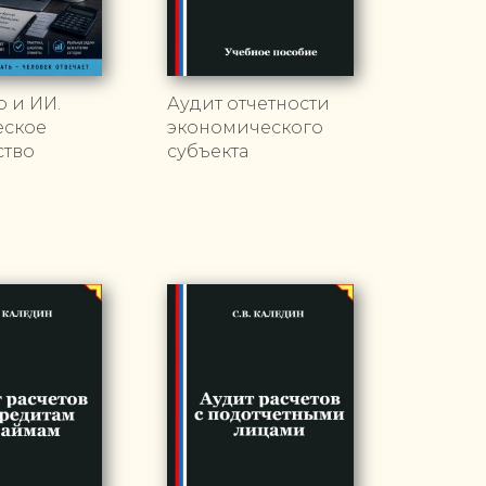
р и ИИ.
Аудит отчетности
еское
экономического
ство
субъекта