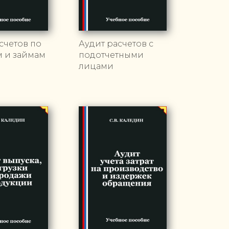
счетов по
Аудит расчетов с
м и займам
подотчетными
лицами