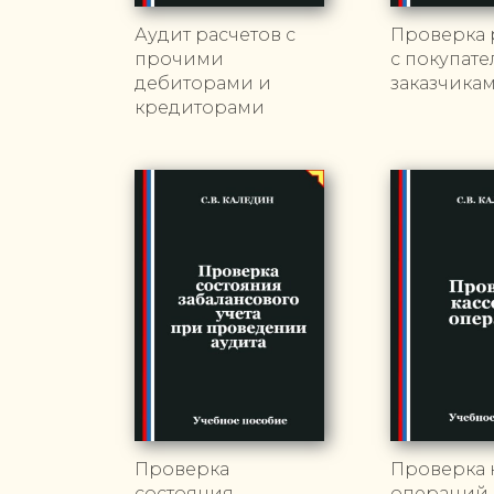
Аудит расчетов с
Проверка 
прочими
с покупат
дебиторами и
заказчика
кредиторами
Проверка
Проверка 
состояния
операций