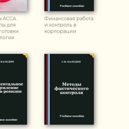
ы ACCA.
Финансовая работа
лы для
и контроль в
отовки.
корпорации
логия