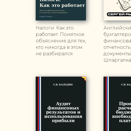
Налоги. Как это
Английски
работает. Понятное
бухгалтеро
объяснение для тех,
финансов
кто никогда в этом
отчетность
не разбирался
документы
Шпаргалка