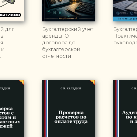
й для
Бухгалтерский учет
Бухгалте
в:
аренды. От
Практич
ая
договора до
руковод
 и
бухгалтерской
.
отчетности