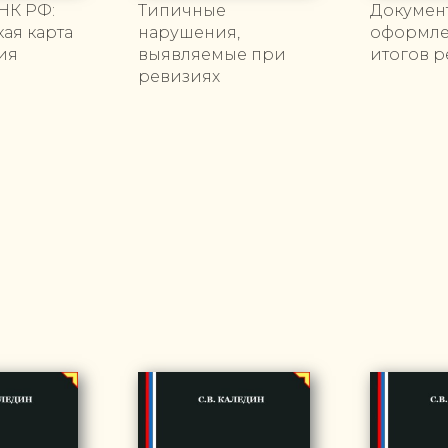
 НК РФ:
Типичные
Докумен
ая карта
нарушения,
оформл
ия
выявляемые при
итогов 
ревизиях