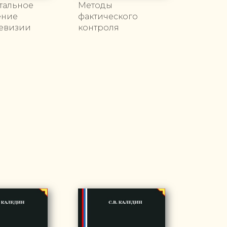
тальное
Методы
ение
фактического
ревизии
контроля