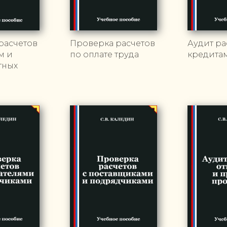
расчетов
Проверка расчетов
Аудит ра
м и
по оплате труда
кредита
тных