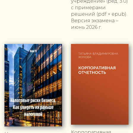
учреждение» (ред. 3.0)
с примерами
решений (pdf + epub).
Версия экзамена –
июнь 2026 г.
Корпоративная