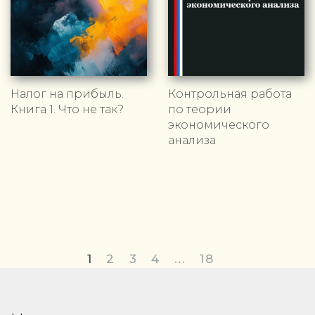
Налог на прибыль.
Контрольная работа
Книга 1. Что не так?
по теории
экономического
анализа
1
2
3
4
...
18