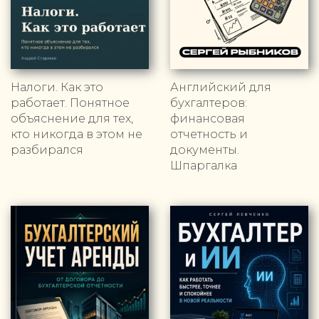
Налоги. Как это
Английский для
работает. Понятное
бухгалтеров:
объяснение для тех,
финансовая
кто никогда в этом не
отчетность и
разбирался
документы.
Шпаргалка