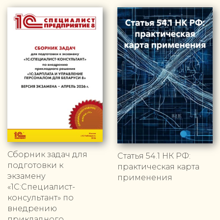
Сборник задач для
Статья 54.1 НК РФ:
подготовки к
практическая карта
экзамену
применения
«1С:Специалист-
консультант» по
внедрению
прикладного