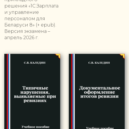
решения «1С:Зарплата
и управление
персоналом для
Беларуси 8» (+ epub).
Версия экзамена –
апрель 2026 г.