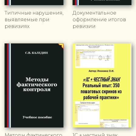
Типичные нарушения,
Документальное
выявляемые при
оформление итогов
ревизиях
ревизии
Методы фактического
1С + честный знак.