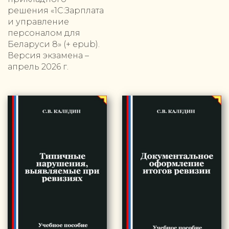
решения «1С:Зарплата
и управление
персоналом для
Беларуси 8» (+ epub).
Версия экзамена –
апрель 2026 г.