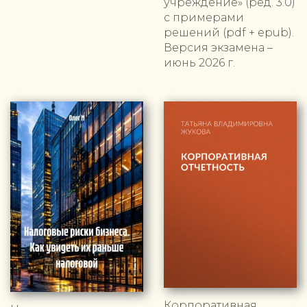
учреждение» (ред. 3.0)
с примерами
решений (pdf + epub).
Версия экзамена –
июнь 2026 г.
Корпоративная