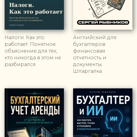
Налоги. Как это
Английский для
работает. Понятное
бухгалтеров:
объяснение для тех,
финансовая
кто никогда в этом не
отчетность и
разбирался
документы.
Шпаргалка