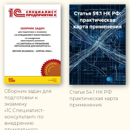
Сборник задач для
Статья 54.1 НК РФ:
подготовки к
практическая карта
экзамену
применения
«1С:Специалист-
консультант» по
внедрению
прикладного