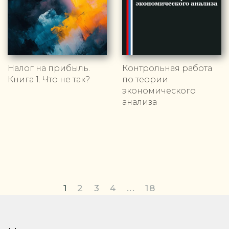
Налог на прибыль.
Контрольная работа
Книга 1. Что не так?
по теории
экономического
анализа
1
2
3
4
...
18