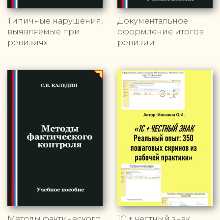
Типичные нарушения,
Документальное
выявляемые при
оформление итогов
ревизиях
ревизии
Методы фактического
1С + честный знак.