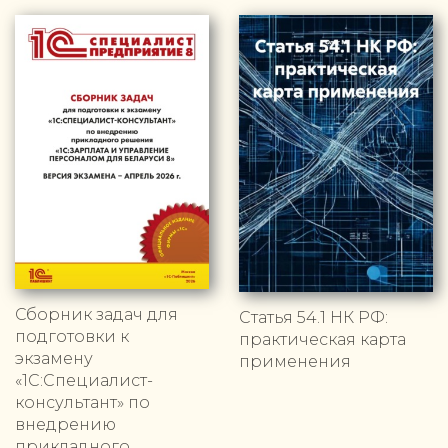
Сборник задач для
Статья 54.1 НК РФ:
подготовки к
практическая карта
экзамену
применения
«1С:Специалист-
консультант» по
внедрению
прикладного