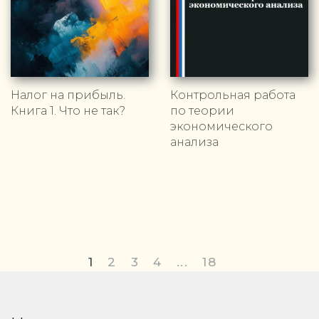
Налог на прибыль.
Контрольная работа
Книга 1. Что не так?
по теории
экономического
анализа
1
2
3
4
...
18