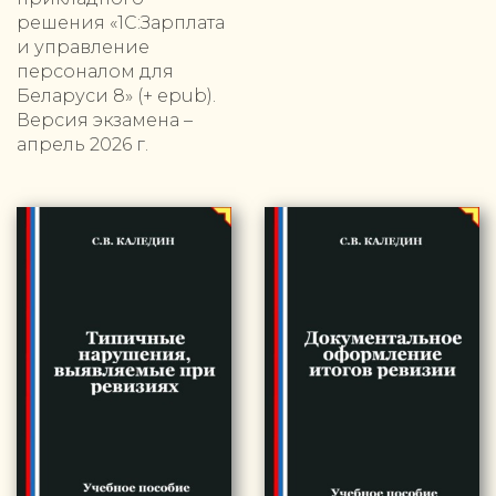
решения «1С:Зарплата
и управление
персоналом для
Беларуси 8» (+ epub).
Версия экзамена –
апрель 2026 г.