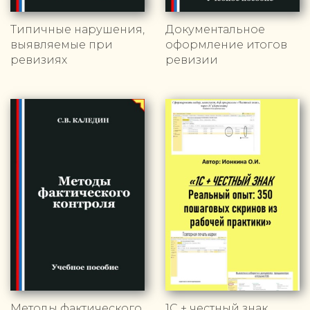
Типичные нарушения,
Документальное
выявляемые при
оформление итогов
ревизиях
ревизии
Методы фактического
1С + честный знак.