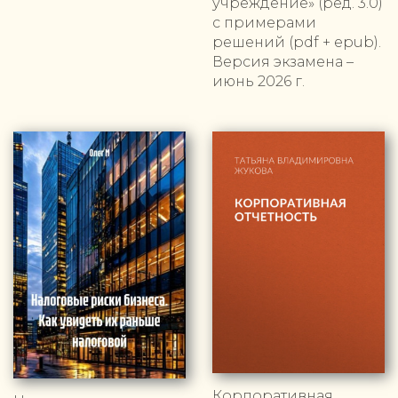
учреждение» (ред. 3.0)
с примерами
решений (pdf + epub).
Версия экзамена –
июнь 2026 г.
Корпоративная