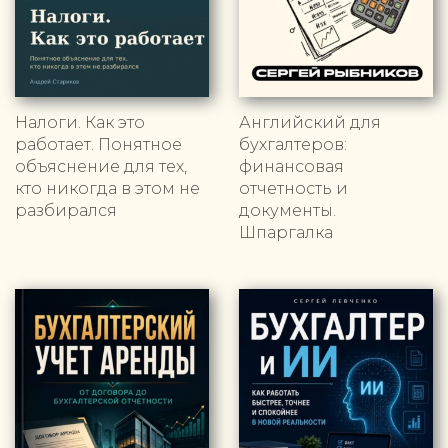
Налоги. Как это
Английский для
работает. Понятное
бухгалтеров:
объяснение для тех,
финансовая
кто никогда в этом не
отчетность и
разбирался
документы.
Шпаргалка