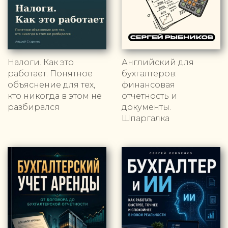
Налоги. Как это
Английский для
работает. Понятное
бухгалтеров:
объяснение для тех,
финансовая
кто никогда в этом не
отчетность и
разбирался
документы.
Шпаргалка