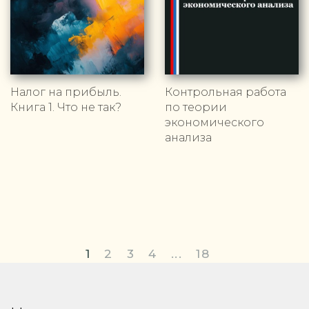
Налог на прибыль.
Контрольная работа
Книга 1. Что не так?
по теории
экономического
анализа
1
2
3
4
...
18