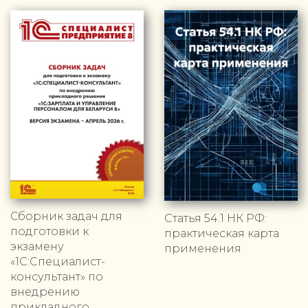
Сборник задач для
Статья 54.1 НК РФ:
подготовки к
практическая карта
экзамену
применения
«1С:Специалист-
консультант» по
внедрению
прикладного