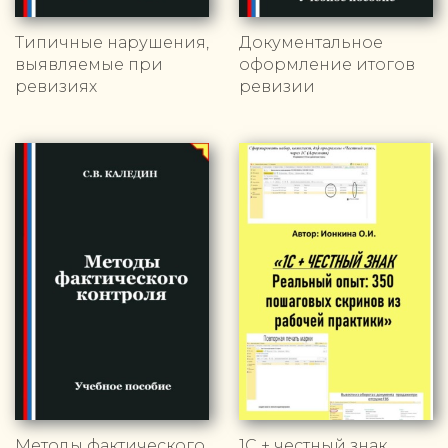
Типичные нарушения,
Документальное
выявляемые при
оформление итогов
ревизиях
ревизии
Методы фактического
1С + честный знак.