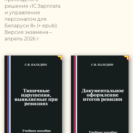
решения «1С:Зарплата
и управление
персоналом для
Беларуси 8» (+ epub).
Версия экзамена –
апрель 2026 г.