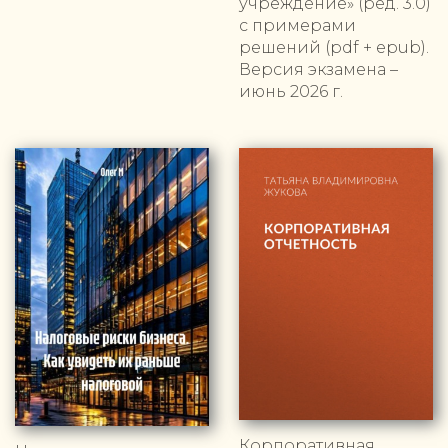
учреждение» (ред. 3.0)
с примерами
решений (pdf + epub).
Версия экзамена –
июнь 2026 г.
Корпоративная