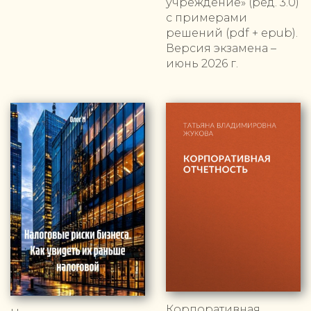
учреждение» (ред. 3.0)
с примерами
решений (pdf + epub).
Версия экзамена –
июнь 2026 г.
Корпоративная