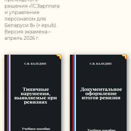
решения «1С:Зарплата
и управление
персоналом для
Беларуси 8» (+ epub).
Версия экзамена –
апрель 2026 г.