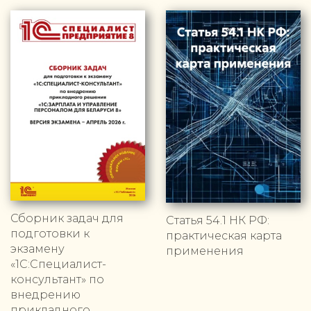
Сборник задач для
Статья 54.1 НК РФ:
подготовки к
практическая карта
экзамену
применения
«1С:Специалист-
консультант» по
внедрению
прикладного