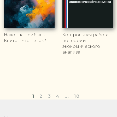
Налог на прибыль.
Контрольная работа
Книга 1. Что не так?
по теории
экономического
анализа
1
2
3
4
...
18