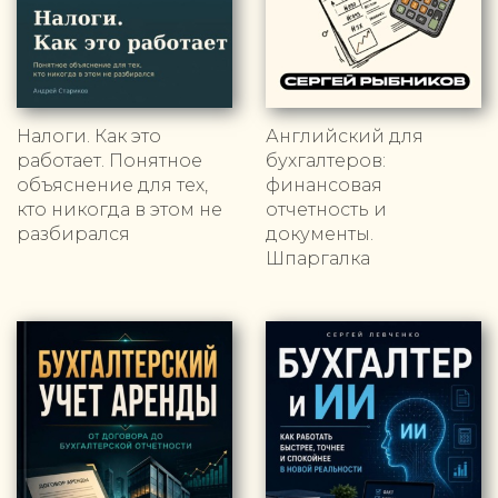
Налоги. Как это
Английский для
работает. Понятное
бухгалтеров:
объяснение для тех,
финансовая
кто никогда в этом не
отчетность и
разбирался
документы.
Шпаргалка