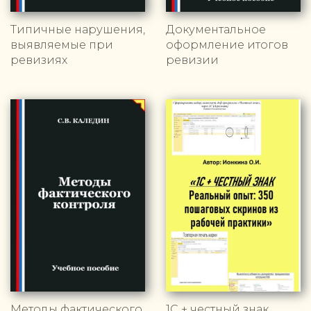
Типичные нарушения,
Документальное
выявляемые при
оформление итогов
ревизиях
ревизии
Методы фактического
1С + честный знак.