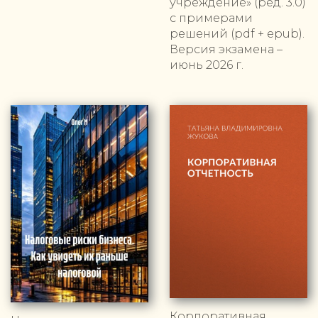
учреждение» (ред. 3.0)
с примерами
решений (pdf + epub).
Версия экзамена –
июнь 2026 г.
Корпоративная