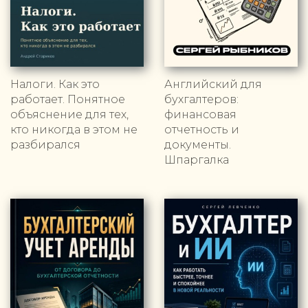
Налоги. Как это
Английский для
работает. Понятное
бухгалтеров:
объяснение для тех,
финансовая
кто никогда в этом не
отчетность и
разбирался
документы.
Шпаргалка