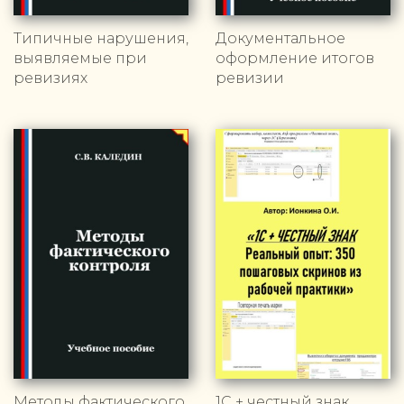
Типичные нарушения,
Документальное
выявляемые при
оформление итогов
ревизиях
ревизии
Методы фактического
1С + честный знак.