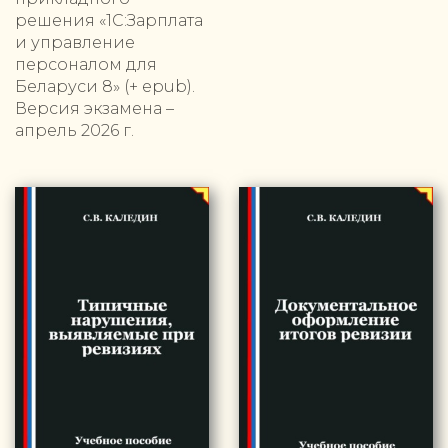
решения «1С:Зарплата
и управление
персоналом для
Беларуси 8» (+ epub).
Версия экзамена –
апрель 2026 г.