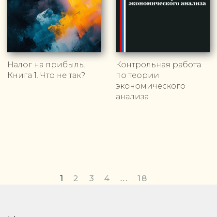
Налог на прибыль.
Контрольная работа
Книга 1. Что не так?
по теории
экономического
анализа
1
2
3
4
...
18