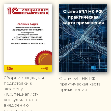
Сборник задач для
Статья 54.1 НК РФ:
подготовки к
практическая карта
экзамену
применения
«1С:Специалист-
консультант» по
внедрению
прикладного