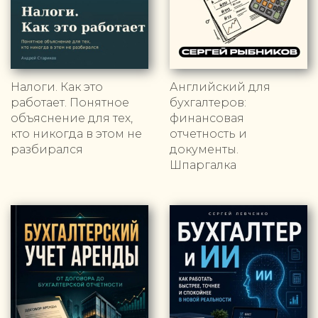
Налоги. Как это
Английский для
работает. Понятное
бухгалтеров:
объяснение для тех,
финансовая
кто никогда в этом не
отчетность и
разбирался
документы.
Шпаргалка