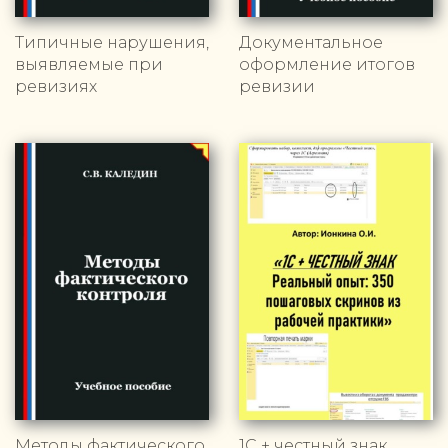
Типичные нарушения,
Документальное
выявляемые при
оформление итогов
ревизиях
ревизии
Методы фактического
1С + честный знак.