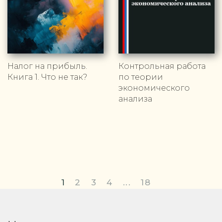
Налог на прибыль.
Контрольная работа
Книга 1. Что не так?
по теории
экономического
анализа
1
2
3
4
...
18