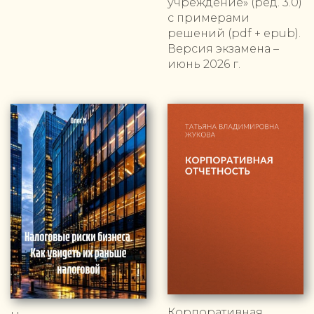
учреждение» (ред. 3.0)
с примерами
решений (pdf + epub).
Версия экзамена –
июнь 2026 г.
Корпоративная