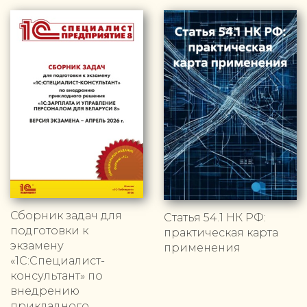
Сборник задач для
Статья 54.1 НК РФ:
подготовки к
практическая карта
экзамену
применения
«1С:Специалист-
консультант» по
внедрению
прикладного