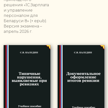
решения «1С:Зарплата
и управление
персоналом для
Беларуси 8» (+ epub).
Версия экзамена –
апрель 2026 г.