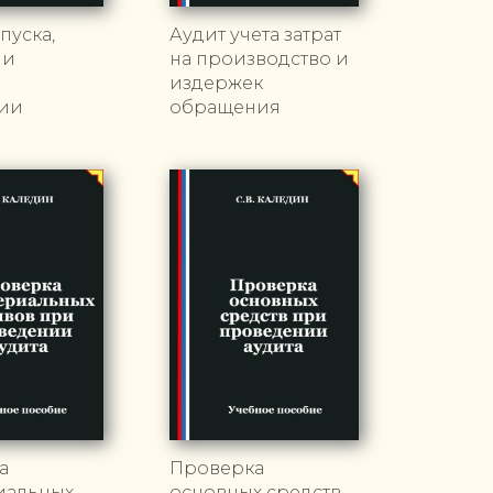
пуска,
Аудит учета затрат
 и
на производство и
и
издержек
ии
обращения
а
Проверка
иальных
основных средств