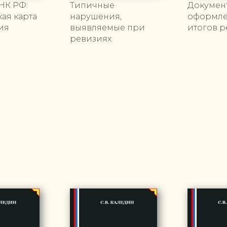
 НК РФ:
Типичные
Докумен
ая карта
нарушения,
оформл
ия
выявляемые при
итогов 
ревизиях