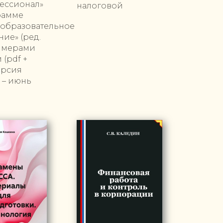
ессионал»
налоговой
рамме
еобразовательное
ие» (ред.
римерами
(pdf +
ерсия
 – июнь