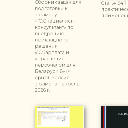
Сборник задач для
Статья 54.1
подготовки к
практическ
экзамену
применен
«1С:Специалист-
консультант» по
внедрению
прикладного
решения
«1С:Зарплата и
управление
персоналом для
Беларуси 8» (+
epub). Версия
экзамена – апрель
2026 г.