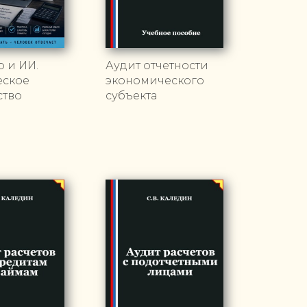
р и ИИ.
Аудит отчетности
еское
экономического
ство
субъекта