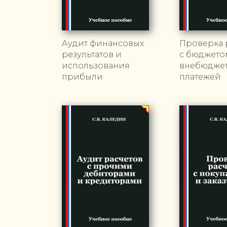
Аудит финансовых
Проверка 
результатов и
с бюджето
использования
внебюдже
прибыли
платежей