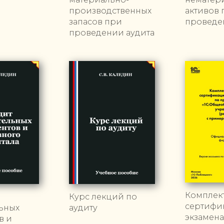
производственных
активов 
запасов при
проведе
проведении аудита
Комплек
Курс лекций по
сертифи
ьных
аудиту
экзамена
в и