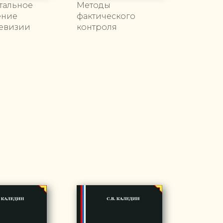
тальное
Методы
ение
фактического
ревизии
контроля