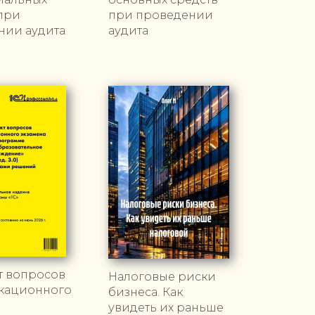
при
при проведении
нии аудита
аудита
т вопросов
Налоговые риски
кационного
бизнеса. Как
увидеть их раньше