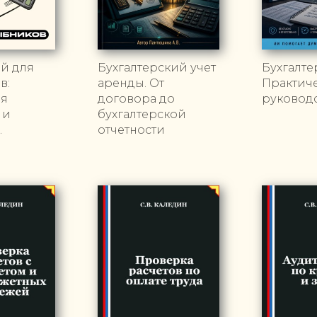
й для
Бухгалтерский учет
Бухгалте
в:
аренды. От
Практич
ая
договора до
руковод
 и
бухгалтерской
.
отчетности