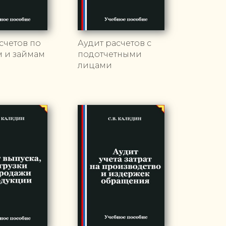
счетов по
Аудит расчетов с
м и займам
подотчетными
лицами