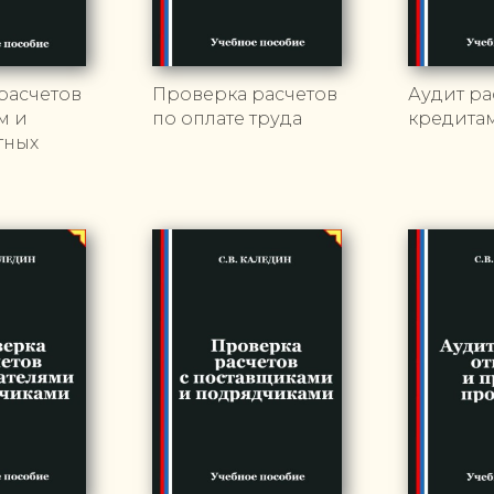
расчетов
Проверка расчетов
Аудит ра
м и
по оплате труда
кредита
тных