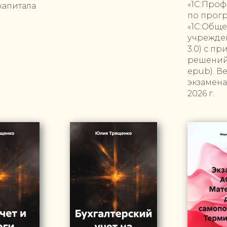
«1С:Проф
капитала
по прог
«1С:Общ
учрежден
3.0) с п
решений 
epub). В
экзамена
2026 г.