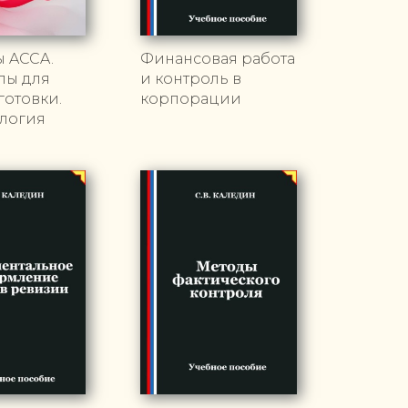
ы ACCA.
Финансовая работа
лы для
и контроль в
отовки.
корпорации
логия