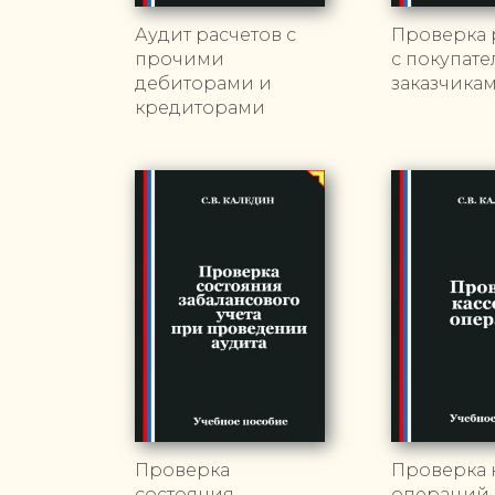
Аудит расчетов с
Проверка 
прочими
с покупат
дебиторами и
заказчика
кредиторами
Проверка
Проверка 
состояния
операций