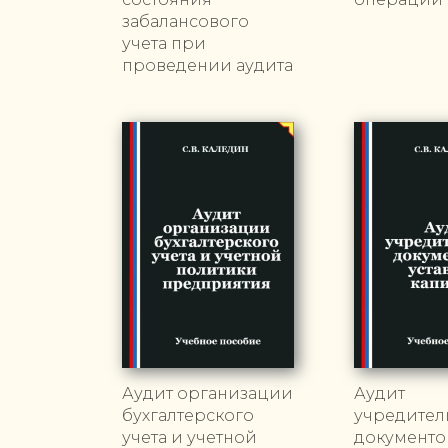
забалансового
учета при
проведении аудита
Аудит организации
Аудит
бухгалтерского
учредител
учета и учетной
документо