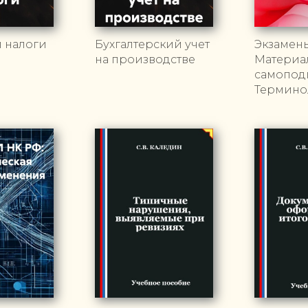
и налоги
Бухгалтерский учет
Экзамен
на производстве
Материа
самоподг
Термино