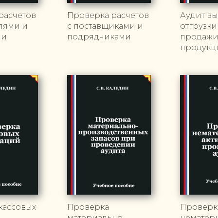
расчетов
Проверка расчетов
Аудит вы
елями и
с поставщиками и
отгрузки
ми
подрядчиками
продаж
продукц
кассовых
Проверка
Проверк
материально-
нематер