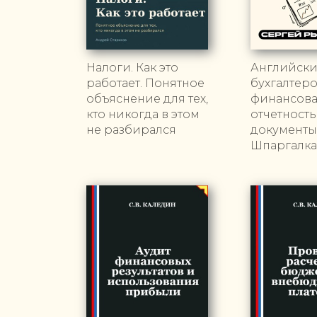
Налоги. Как это
Английски
работает. Понятное
бухгалтеро
объяснение для тех,
финансов
кто никогда в этом
отчетность
не разбирался
документы
Шпаргалка