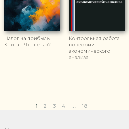
Налог на прибыль.
Контрольная работа
Книга 1. Что не так?
по теории
экономического
анализа
1
2
3
4
...
18