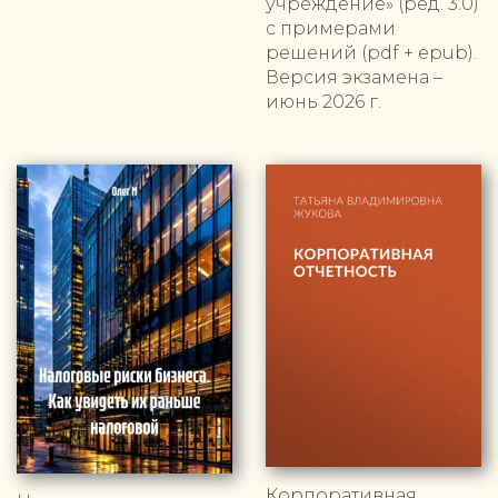
учреждение» (ред. 3.0)
с примерами
решений (pdf + epub).
Версия экзамена –
июнь 2026 г.
Корпоративная