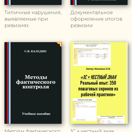
Типичные нарушения,
Документальное
выявляемые при
оформление итогов
ревизиях
ревизии
Методы фактического
1С + честный знак.