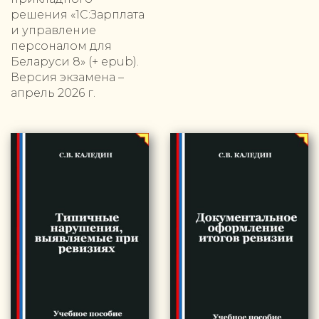
решения «1С:Зарплата
и управление
персоналом для
Беларуси 8» (+ epub).
Версия экзамена –
апрель 2026 г.