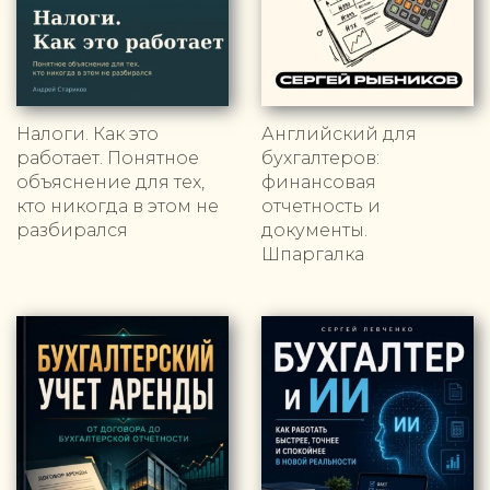
Налоги. Как это
Английский для
работает. Понятное
бухгалтеров:
объяснение для тех,
финансовая
кто никогда в этом не
отчетность и
разбирался
документы.
Шпаргалка