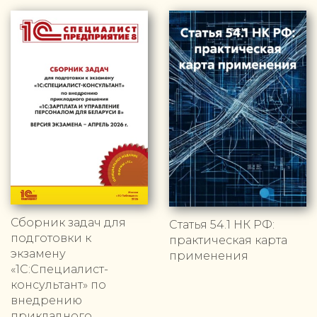
Сборник задач для
Статья 54.1 НК РФ:
подготовки к
практическая карта
экзамену
применения
«1С:Специалист-
консультант» по
внедрению
прикладного