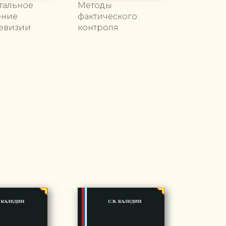
тальное
Методы
ение
фактического
ревизии
контроля