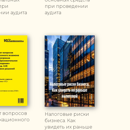
при
при проведении
нии аудита
аудита
т вопросов
Налоговые риски
кационного
бизнеса. Как
увидеть их раньше