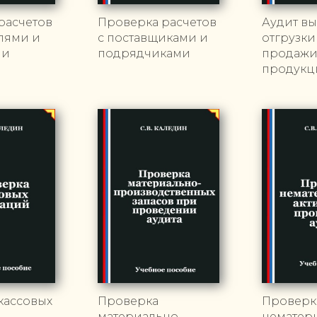
расчетов
Проверка расчетов
Аудит вы
елями и
с поставщиками и
отгрузки
ми
подрядчиками
продаж
продукц
кассовых
Проверка
Проверк
материально-
нематер