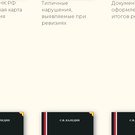
 НК РФ:
Типичные
Докумен
ая карта
нарушения,
оформл
ия
выявляемые при
итогов 
ревизиях