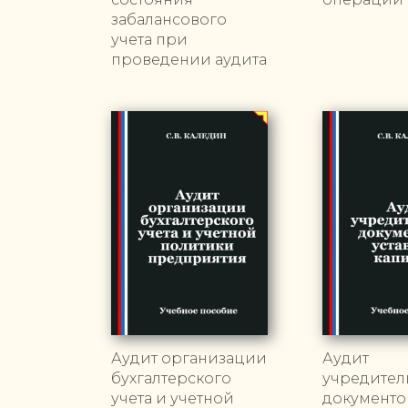
забалансового
учета при
проведении аудита
Аудит организации
Аудит
бухгалтерского
учредител
учета и учетной
документо