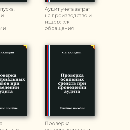
пуска,
Аудит учета затрат
 и
на производство и
и
издержек
ии
обращения
а
Проверка
иальных
основных средств