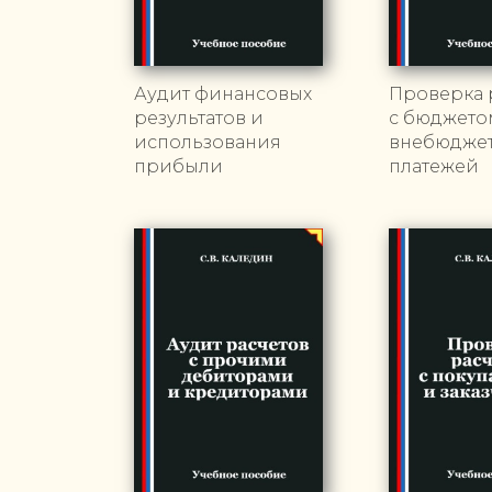
Аудит финансовых
Проверка 
результатов и
с бюджето
использования
внебюдже
прибыли
платежей