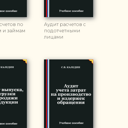
счетов по
Аудит расчетов с
м и займам
подотчетными
лицами