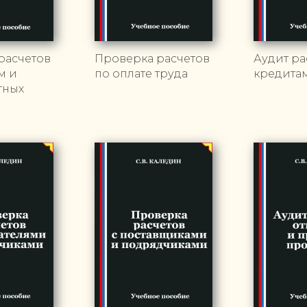
расчетов
Проверка расчетов
Аудит ра
м и
по оплате труда
кредита
тных