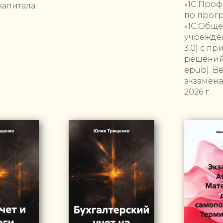
«1С:Проф
капитала
по прог
«1С:Общ
учрежден
3.0) с п
решений 
epub). В
экзамена
2026 г.