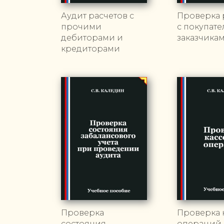
Аудит расчетов с
Проверка 
прочими
с покупат
дебиторами и
заказчика
кредиторами
Проверка
Проверка 
состояния
операций