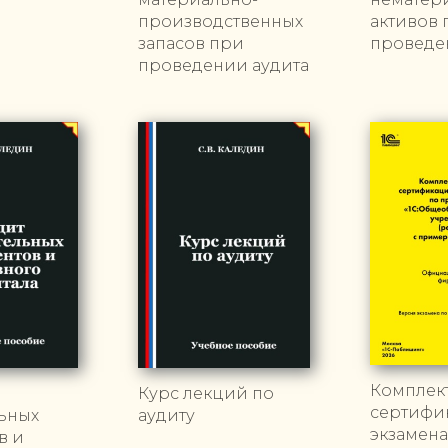
производственных
активов 
запасов при
проведе
проведении аудита
Комплек
Курс лекций по
сертифи
ьных
аудиту
экзамена
в и