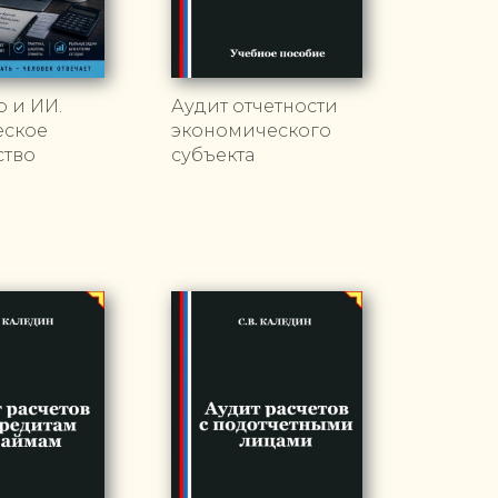
р и ИИ.
Аудит отчетности
еское
экономического
ство
субъекта