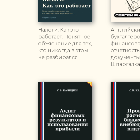
Налоги. Как это
Английски
работает. Понятное
бухгалтеро
объяснение для тех,
финансов
кто никогда в этом
отчетность
не разбирался
документы
Шпаргалка