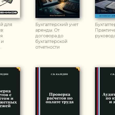
й для
Бухгалтерский учет
Бухгалте
в:
аренды. От
Практич
ая
договора до
руковод
 и
бухгалтерской
.
отчетности