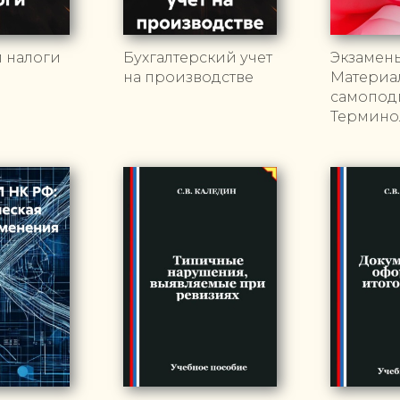
и налоги
Бухгалтерский учет
Экзамен
на производстве
Материа
самоподг
Термино