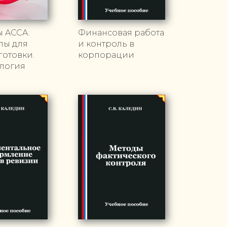
ы ACCA.
Финансовая работа
лы для
и контроль в
отовки.
корпорации
логия