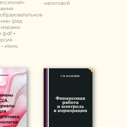
ессионал»
налоговой
рамме
еобразовательное
ие» (ред.
римерами
(pdf +
ерсия
 – июнь