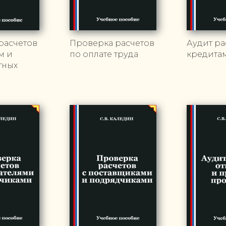
расчетов
Проверка расчетов
Аудит ра
м и
по оплате труда
кредита
тных