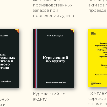
производственных
активов 
запасов при
проведе
проведении аудита
Комплек
Курс лекций по
сертифи
ьных
аудиту
экзамена
в и