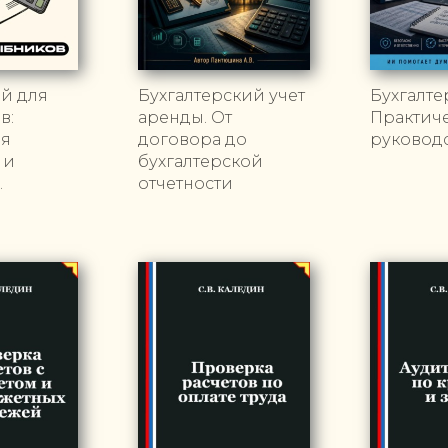
й для
Бухгалтерский учет
Бухгалте
в:
аренды. От
Практич
ая
договора до
руковод
 и
бухгалтерской
.
отчетности