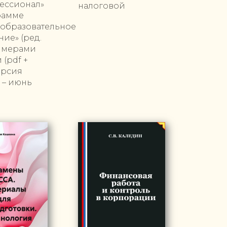
ессионал»
налоговой
рамме
еобразовательное
ие» (ред.
римерами
(pdf +
ерсия
 – июнь