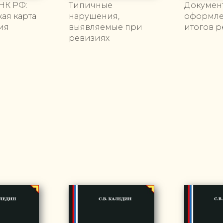
 НК РФ:
Типичные
Докумен
ая карта
нарушения,
оформл
ия
выявляемые при
итогов 
ревизиях