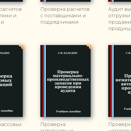
расчетов
Проверка расчетов
Аудит вы
елями и
с поставщиками и
отгрузки
ми
подрядчиками
продаж
продукц
кассовых
Проверка
Проверк
материально-
нематер