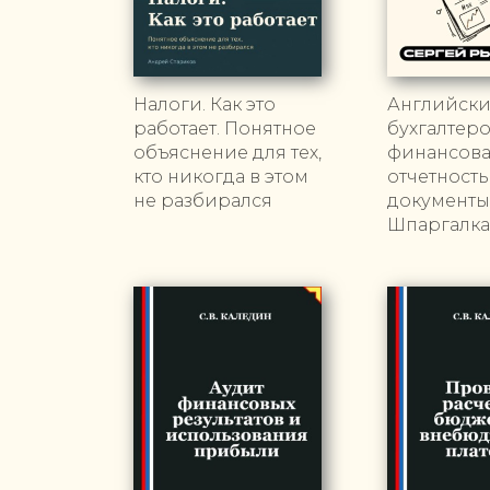
Налоги. Как это
Английски
работает. Понятное
бухгалтеро
объяснение для тех,
финансов
кто никогда в этом
отчетность
не разбирался
документы
Шпаргалка