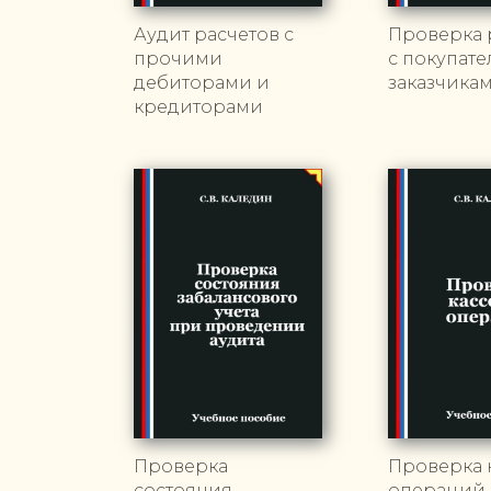
Аудит расчетов с
Проверка 
прочими
с покупат
дебиторами и
заказчика
кредиторами
Проверка
Проверка 
состояния
операций