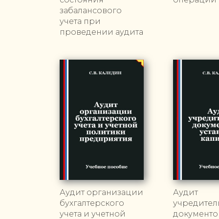
забалансового
учета при
проведении аудита
Аудит организации
Аудит
бухгалтерского
учредител
учета и учетной
документо