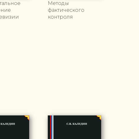
тальное
Методы
ение
фактического
ревизии
контроля