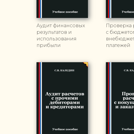
Аудит финансовых
Проверка 
результатов и
с бюджето
использования
внебюдже
прибыли
платежей