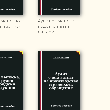
счетов по
Аудит расчетов с
м и займам
подотчетными
лицами