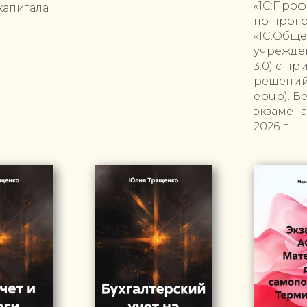
«1С:Проф
капитала
по прог
«1С:Общ
учрежден
3.0) с п
решений 
epub). В
экзамена
2026 г.