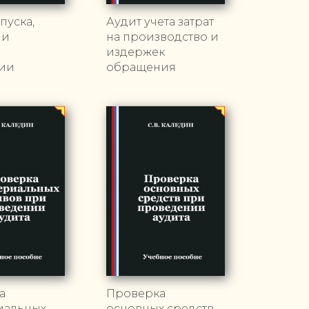
пуска,
Аудит учета затрат
 и
на производство и
и
издержек
ии
обращения
а
Проверка
иальных
основных средств