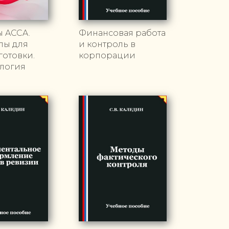
ы ACCA.
Финансовая работа
лы для
и контроль в
отовки.
корпорации
логия