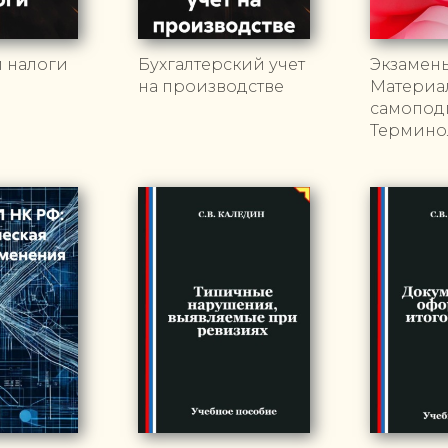
и налоги
Бухгалтерский учет
Экзамен
на производстве
Материа
самоподг
Термино