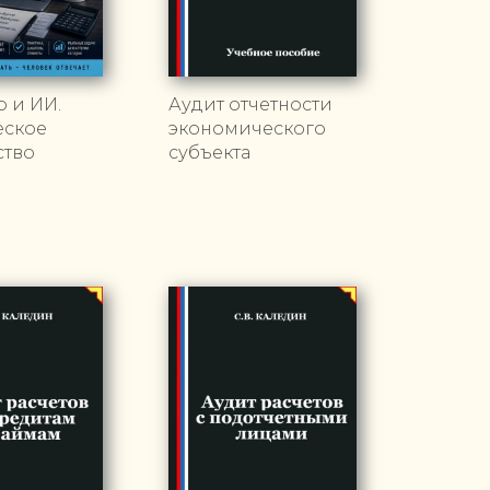
р и ИИ.
Аудит отчетности
еское
экономического
ство
субъекта