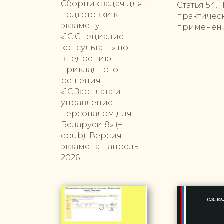
Сборник задач для
Статья 54.1
подготовки к
практическ
экзамену
применен
«1С:Специалист-
консультант» по
внедрению
прикладного
решения
«1С:Зарплата и
управление
персоналом для
Беларуси 8» (+
epub). Версия
экзамена – апрель
2026 г.