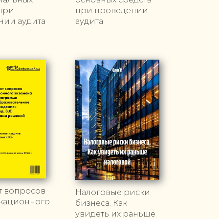
при
при проведении
нии аудита
аудита
т вопросов
Налоговые риски
кационного
бизнеса. Как
увидеть их раньше