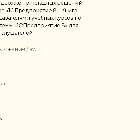
оддержке прикладных решений
е «1С:Предприятие 8». Книга
давателями учебных курсов по
емы «1С:Предприятие 8» для
 слушателей.
бложение / аудит
шинг
.