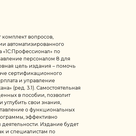
 комплект вопросов,
ии автоматизированного
 «1С:Профессионал» по
равление персоналом 8 для
новная цель издания – помочь
даче сертификационного
арплата и управление
а» (ред. 3.1). Самостоятельная
енных в пособии, позволит
и углубить свои знания,
ставление о функциональных
рограммы, эффективно
 деятельности. Издание будет
так и специалистам по