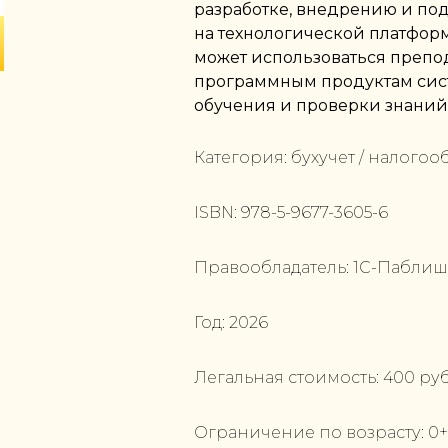
разработке, внедрению и п
на технологической платформ
может использоваться препо
программным продуктам сист
обучения и проверки знаний
Категория:
бухучет / налогоо
ISBN:
978-5-9677-3605-6
Правообладатель:
1С-Пабли
Год:
2026
Легальная стоимость:
400
руб
Ограничение по возрасту:
0
+