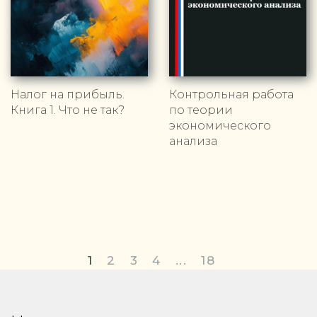
Налог на прибыль.
Контрольная работа
Книга 1. Что не так?
по теории
экономического
анализа
1
2
3
4
...
18