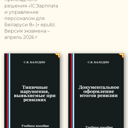
решения «1С:Зарплата
и управление
персоналом для
Беларуси 8» (+ epub).
Версия экзамена –
апрель 2026 г.