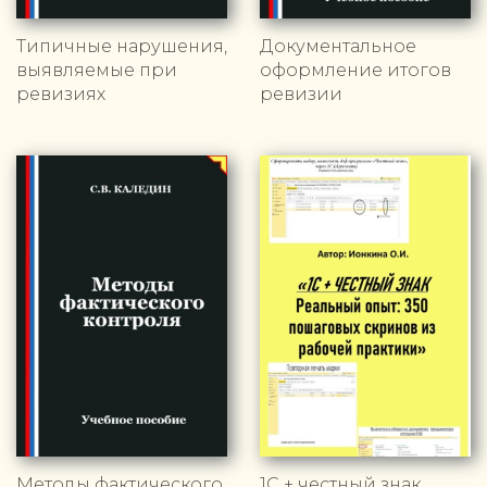
Типичные нарушения,
Документальное
выявляемые при
оформление итогов
ревизиях
ревизии
Методы фактического
1С + честный знак.