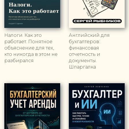
Налоги. Как это
Английский для
работает. Понятное
бухгалтеров:
объяснение для тех,
финансовая
кто никогда в этом не
отчетность и
разбирался
документы.
Шпаргалка