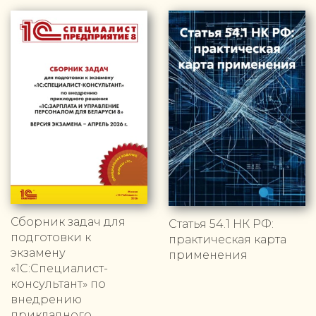
Сборник задач для
Статья 54.1 НК РФ:
подготовки к
практическая карта
экзамену
применения
«1С:Специалист-
консультант» по
внедрению
прикладного