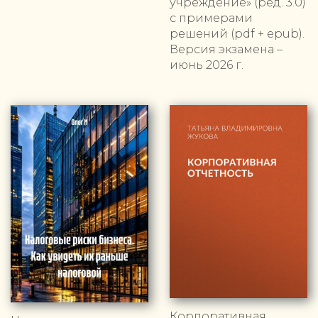
учреждение» (ред. 3.0)
с примерами
решений (pdf + epub).
Версия экзамена –
июнь 2026 г.
Корпоративная