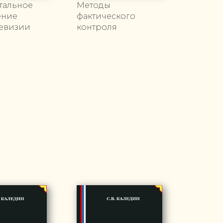
тальное
Методы
ение
фактического
ревизии
контроля