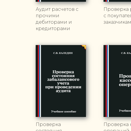
Аудит расчетов с
Проверка 
прочими
с покупат
дебиторами и
заказчика
кредиторами
Проверка
Проверка 
состояния
операций