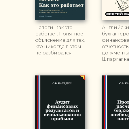
Налоги. Как это
Английски
работает. Понятное
бухгалтеро
объяснение для тех,
финансов
кто никогда в этом
отчетность
не разбирался
документы
Шпаргалка