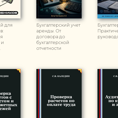
й для
Бухгалтерский учет
Бухгалте
в:
аренды. От
Практич
ая
договора до
руковод
 и
бухгалтерской
.
отчетности