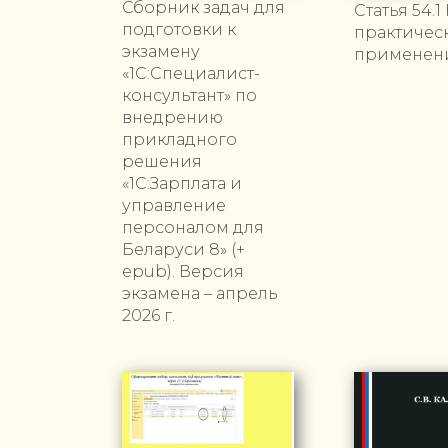
Сборник задач для
Статья 54.1
подготовки к
практическ
экзамену
применен
«1С:Специалист-
консультант» по
внедрению
прикладного
решения
«1С:Зарплата и
управление
персоналом для
Беларуси 8» (+
epub). Версия
экзамена – апрель
2026 г.