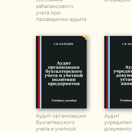
забалансового
учета при
проведении аудита
Аудит организации
Аудит
бухгалтерского
учредител
учета и учетной
документо