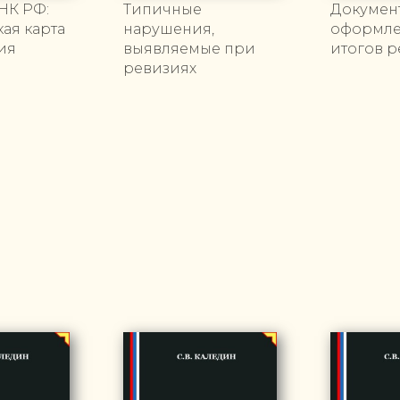
 НК РФ:
Типичные
Докумен
ая карта
нарушения,
оформл
ия
выявляемые при
итогов 
ревизиях