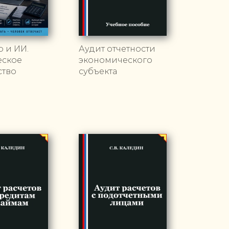
р и ИИ.
Аудит отчетности
еское
экономического
ство
субъекта