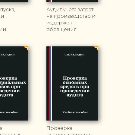
пуска,
Аудит учета затрат
 и
на производство и
и
издержек
ии
обращения
а
Проверка
иальных
основных средств