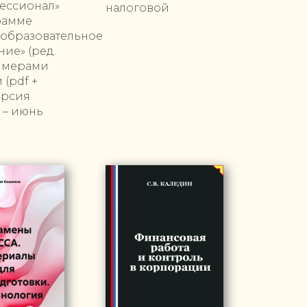
ессионал»
налоговой
рамме
еобразовательное
ие» (ред.
римерами
(pdf +
ерсия
 – июнь