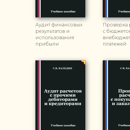
Аудит финансовых
Проверка 
результатов и
с бюджето
использования
внебюдже
прибыли
платежей