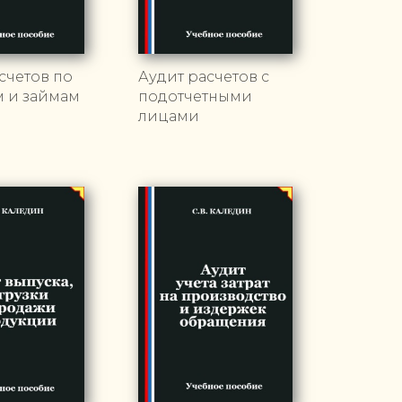
счетов по
Аудит расчетов с
м и займам
подотчетными
лицами