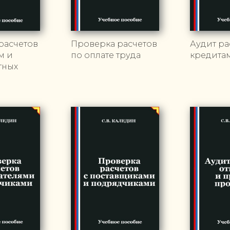
расчетов
Проверка расчетов
Аудит ра
м и
по оплате труда
кредита
тных