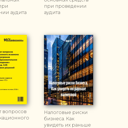
при
при проведении
нии аудита
аудита
т вопросов
Налоговые риски
кационного
бизнеса. Как
увидеть их раньше