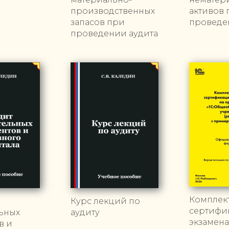
производственных
активов 
запасов при
проведе
проведении аудита
Комплек
Курс лекций по
сертифи
ьных
аудиту
экзамена
в и