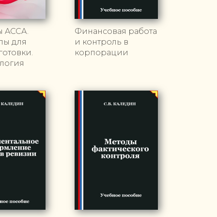
ы ACCA.
Финансовая работа
лы для
и контроль в
отовки.
корпорации
логия