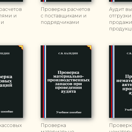
расчетов
Проверка расчетов
Аудит вы
елями и
с поставщиками и
отгрузки
ми
подрядчиками
продаж
продукц
кассовых
Проверка
Проверк
материально-
нематер