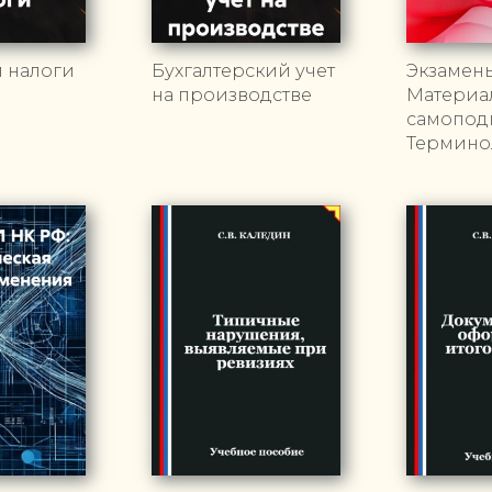
и налоги
Бухгалтерский учет
Экзамен
на производстве
Материа
самоподг
Термино