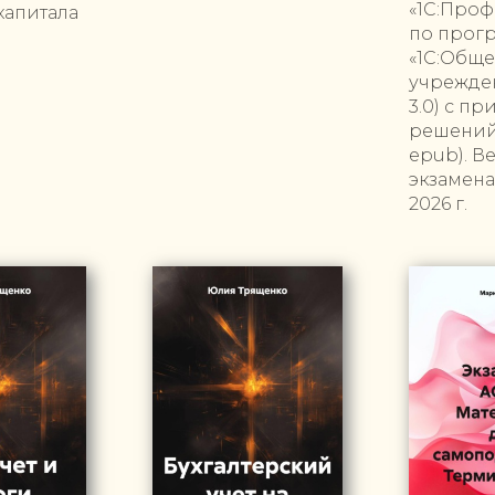
«1С:Проф
капитала
по прог
«1С:Общ
учрежден
3.0) с п
решений 
epub). В
экзамена
2026 г.