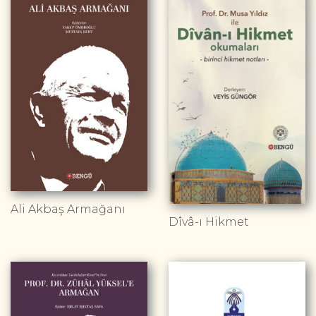
Ali Akbaş Armağanı
Dîvâ-ı Hikmet