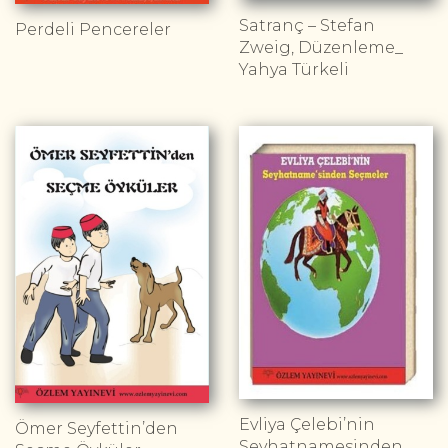
Satranç – Stefan
Perdeli Pencereler
Zweig, Düzenleme_
Yahya Türkeli
Evliya Çelebi’nin
Ömer Seyfettin’den
Seyhatnamesinden