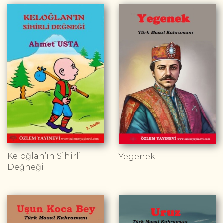
Keloğlan’ın Sihirli
Yegenek
Değneği