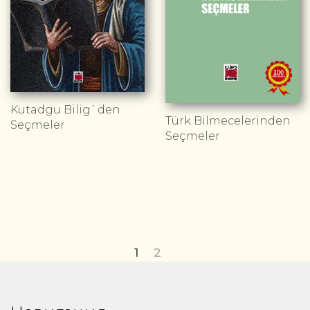
Kutadgu Bilig`den
Türk Bilmecelerinden
Seçmeler
Seçmeler
1
2