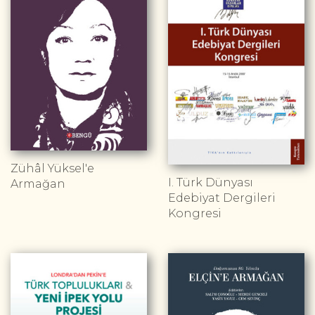
Zühâl Yüksel'e
I. Türk Dünyası
Armağan
Edebiyat Dergileri
Kongresi