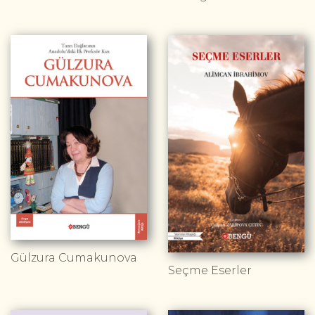
Gülzura Cumakunova
Seçme Eserler