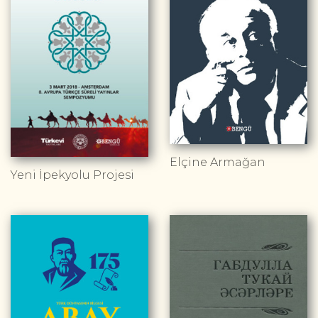
Elçine Armağan
Yeni İpekyolu Projesi