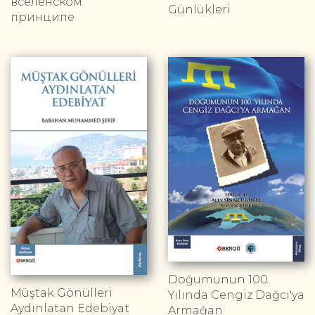
вселенском
Günlükleri
принципе
Doğumunun 100.
Müştak Gönülleri
Yılında Cengiz Dağcı'ya
Aydınlatan Edebiyat
Armağan