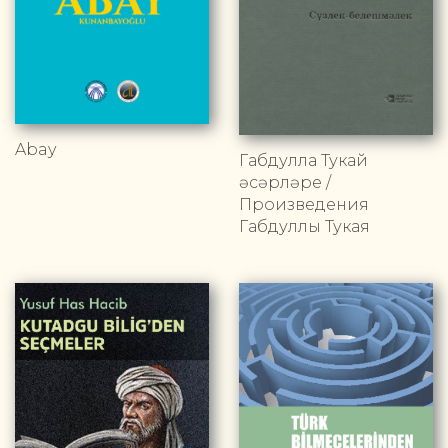
Abay
Габдулла Тукай
әсәрләре /
Произведения
Габдуллы Тукая