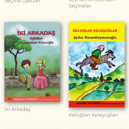
Seçme Öyküler
Seçmeler
İki Arkadaş
Keloğlan Keleşoğlan