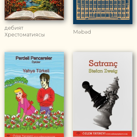
Әдебият
Məbəd
Хрестоматиясы