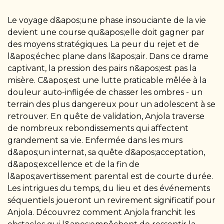
Le voyage d&apos;une phase insouciante de la vie
devient une course qu&apos;elle doit gagner par
des moyens stratégiques. La peur du rejet et de
l&apos;échec plane dans l&apos;air. Dans ce drame
captivant, la pression des pairs n&apos;est pas la
misère. C&apos;est une lutte praticable mêlée à la
douleur auto-infligée de chasser les ombres - un
terrain des plus dangereux pour un adolescent à se
retrouver. En quête de validation, Anjola traverse
de nombreux rebondissements qui affectent
grandement sa vie. Enfermée dans les murs
d&apos;un internat, sa quête d&apos;acceptation,
d&apos;excellence et de la fin de
l&apos;avertissement parental est de courte durée.
Les intrigues du temps, du lieu et des événements
séquentiels joueront un revirement significatif pour
Anjola. Découvrez comment Anjola franchit les