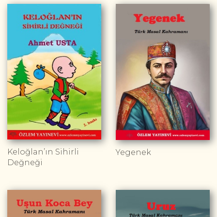
Keloğlan’ın Sihirli
Yegenek
Değneği