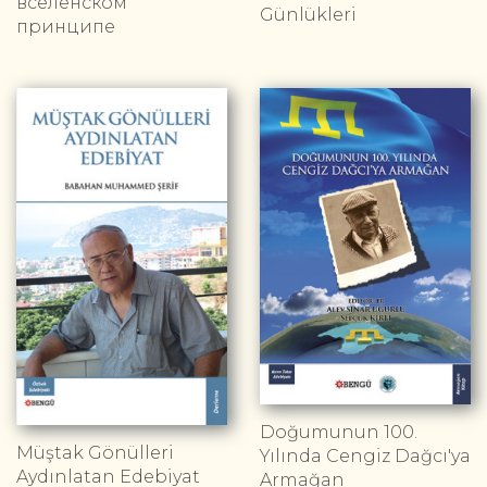
вселенском
Günlükleri
принципе
Doğumunun 100.
Müştak Gönülleri
Yılında Cengiz Dağcı'ya
Aydınlatan Edebiyat
Armağan