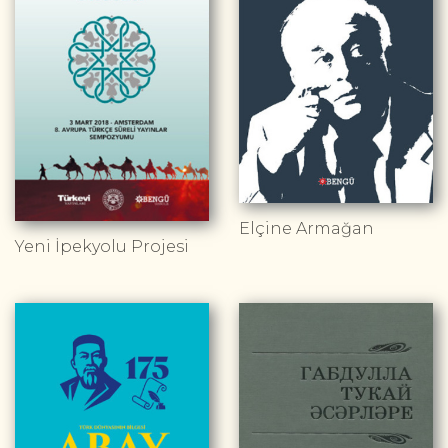
Elçine Armağan
Yeni İpekyolu Projesi