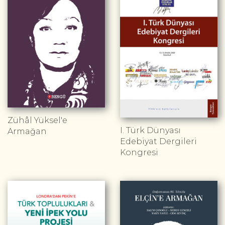
Zühâl Yüksel'e
I. Türk Dünyası
Armağan
Edebiyat Dergileri
Kongresi