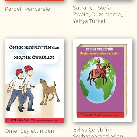
Satranç – Stefan
Perdeli Pencereler
Zweig, Düzenleme_
Yahya Türkeli
Evliya Çelebi’nin
Ömer Seyfettin’den
Seyhatnamesinden