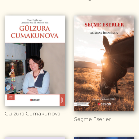
Gülzura Cumakunova
Seçme Eserler