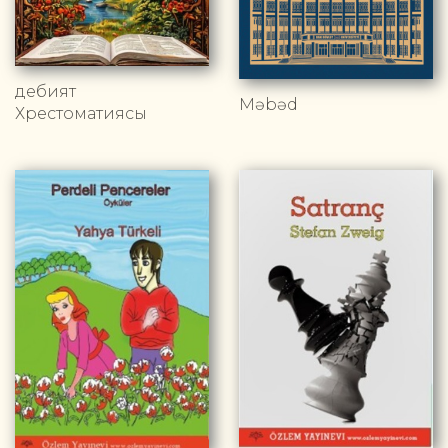
Әдебият
Məbəd
Хрестоматиясы