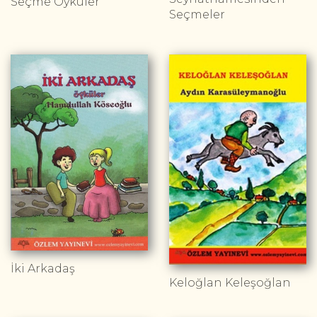
Seçme Öyküler
Seçmeler
İki Arkadaş
Keloğlan Keleşoğlan