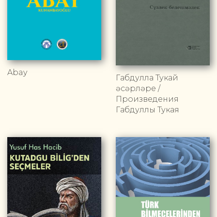
Abay
Габдулла Тукай
әсәрләре /
Произведения
Габдуллы Тукая