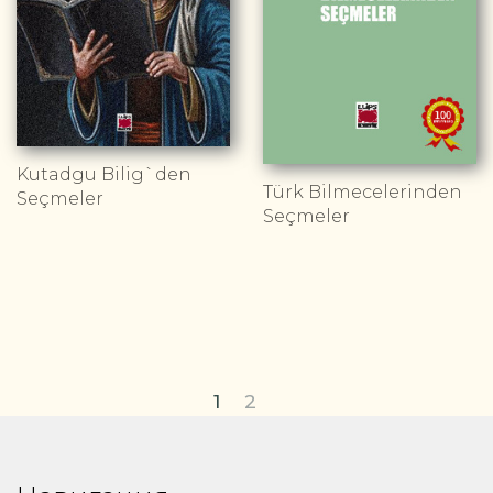
Kutadgu Bilig`den
Türk Bilmecelerinden
Seçmeler
Seçmeler
1
2