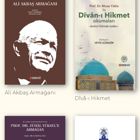
Ali Akbaş Armağanı
Dîvâ-ı Hikmet