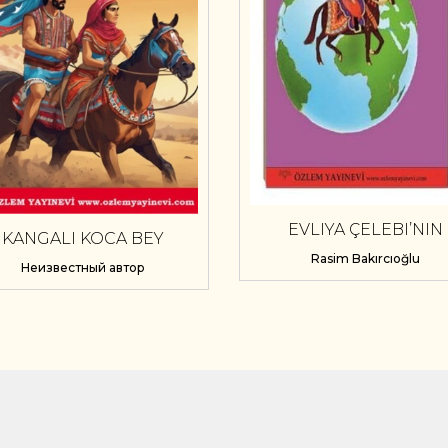
EVLIYA ÇELEBI’NIN
KANGALI KOCA BEY
SEYHATNAMESINDE
Rasim Bakırcıoğlu
SEÇMELER
Неизвестный автор