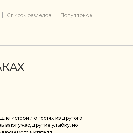
Список разделов
Популярное
АКАХ
ие истории о гостях из другого
ывают ужас, другие улыбку, но
уважаемого читателя.