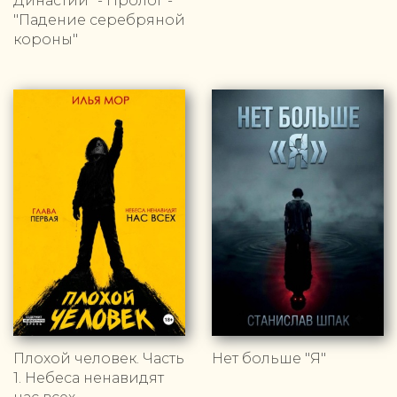
Династии" - Пролог -
"Падение серебряной
короны"
Плохой человек. Часть
Нет больше "Я"
1. Небеса ненавидят