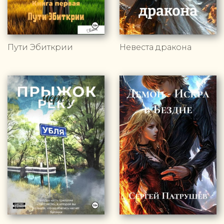
Пути Эбиткрии
Невеста дракона