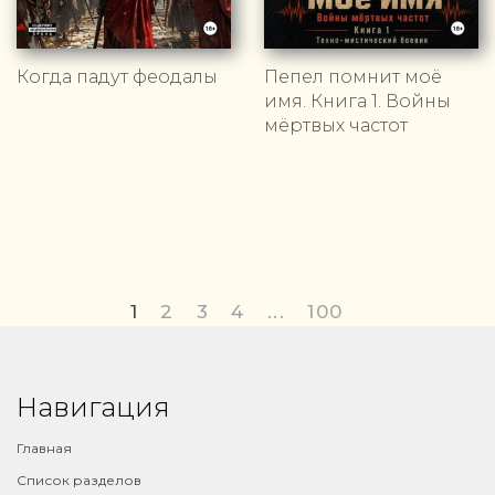
Когда падут феодалы
Пепел помнит моё
имя. Книга 1. Войны
мёртвых частот
1
2
3
4
...
100
Навигация
Главная
Список разделов