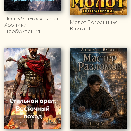
Песнь Четырех Начал:
Молот Пограничья.
Хроники
Книга III
Пробуждения