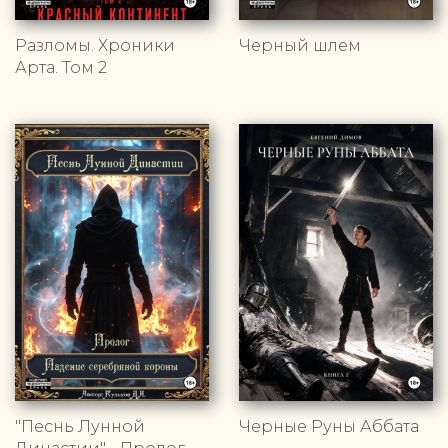
Разломы. Хроники
Черный шлем
Арта. Том 2
"Песнь Лунной
Черные Руны Аббата