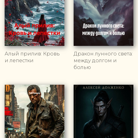
Алый прилив: Кровь
Дракон лунного света:
и лепестки
между долгом и
болью