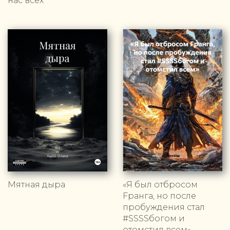
нас всех
Мятная дыра
«Я был отбросом
Fранга, но после
пробуждения стал
#SSSSбогом и
отомстил всем»