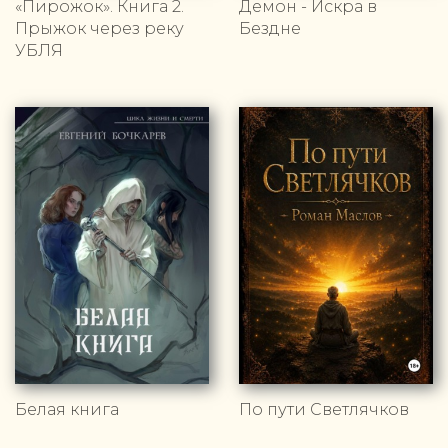
«Пирожок». Книга 2.
Демон - Искра в
Прыжок через реку
Бездне
УБЛЯ
Белая книга
По пути Светлячков