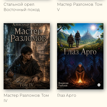
Стальной орел.
Мастер Разломов. Том
Восточный поход
V
Мастер Разломов. Том
Глаз Арго
IV