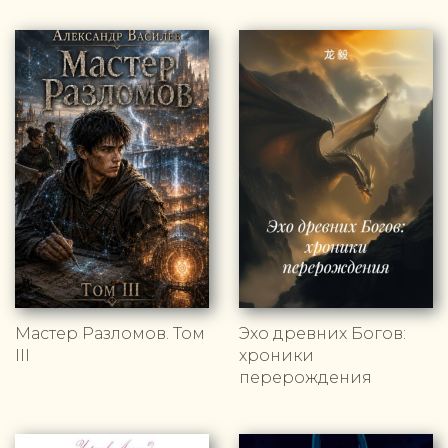
Мастер Разломов. Том
Эхо древних Богов:
III
хроники
перерождения