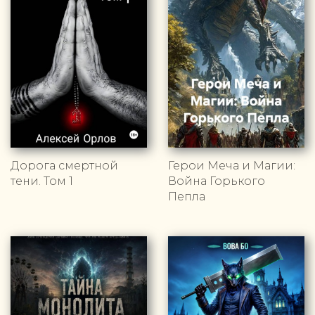
Дорога смертной
Герои Меча и Магии:
тени. Том 1
Война Горького
Пепла