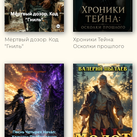
Мёртвый дозор. Код
Хроники Тейна:
"Гниль"
Осколки прошлого