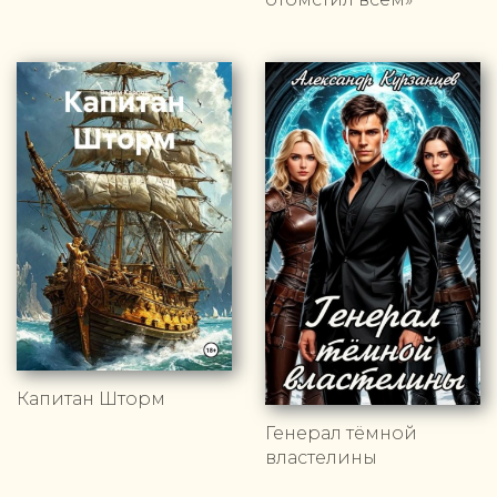
Капитан Шторм
Генерал тёмной
властелины