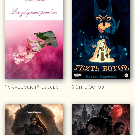
Флауверский рассвет
Убить богов