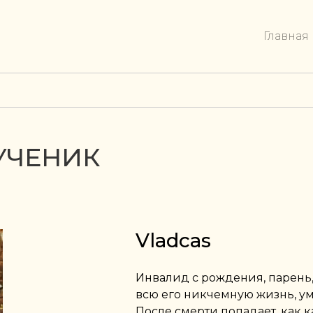
Главная
УЧЕНИК
Vladcas
Инвалид с рождения, парень
всю его никчемную жизнь, ум
После смерти попадает, как к