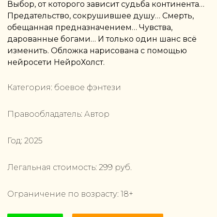
Выбор, от которого зависит судьба континента…
Предательство, сокрушившее душу… Смерть,
обещанная предназначением… Чувства,
дарованные богами… И только один шанс всё
изменить. Обложка нарисована с помощью
нейросети НейроХолст.
Категория:
боевое фэнтези
Правообладатель:
Автор
Год:
2025
Легальная стоимость:
299
руб.
Ограничение по возрасту:
18
+