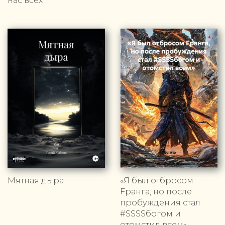
нас всех
Мятная дыра
«Я был отбросом
Fранга, но после
пробуждения стал
#SSSSбогом и
отомстил всем»