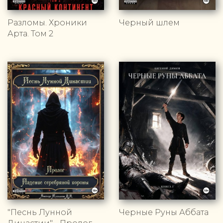
Разломы. Хроники
Черный шлем
Арта. Том 2
"Песнь Лунной
Черные Руны Аббата