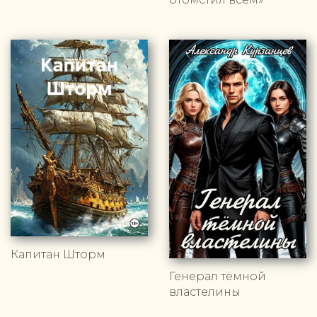
Капитан Шторм
Генерал тёмной
властелины