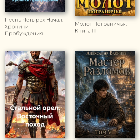
Песнь Четырех Начал:
Молот Пограничья.
Хроники
Книга III
Пробуждения