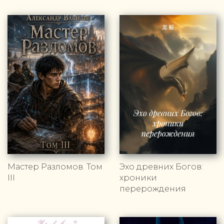
Мастер Разломов. Том
Эхо древних Богов:
III
хроники
перерождения