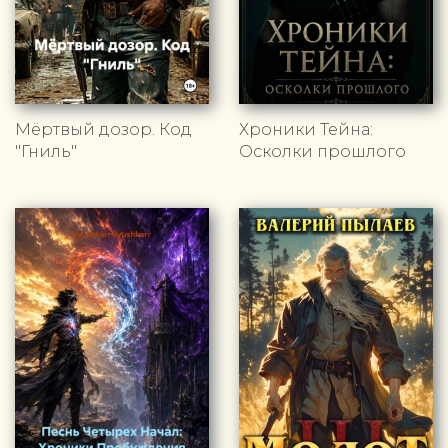
Мёртвый дозор. Код
Хроники Тейна:
"Гниль"
Осколки прошлого