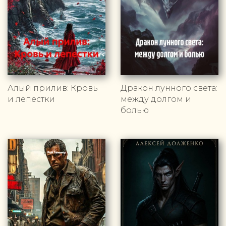
Алый прилив: Кровь
Дракон лунного света:
и лепестки
между долгом и
болью