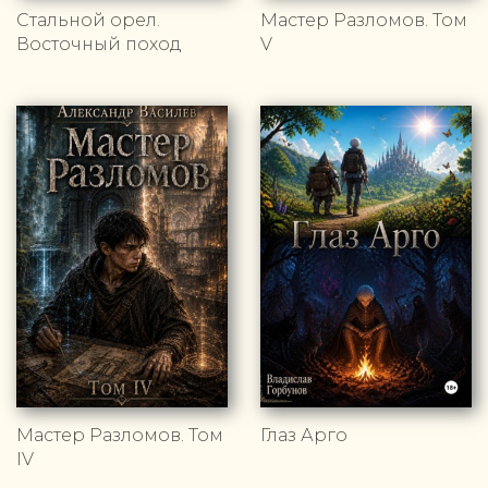
Стальной орел.
Мастер Разломов. Том
Восточный поход
V
Мастер Разломов. Том
Глаз Арго
IV