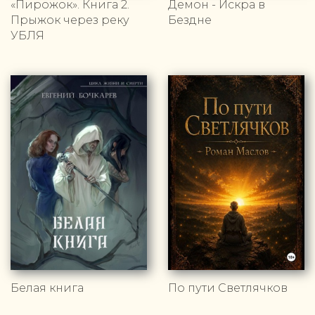
«Пирожок». Книга 2.
Демон - Искра в
Прыжок через реку
Бездне
УБЛЯ
Белая книга
По пути Светлячков