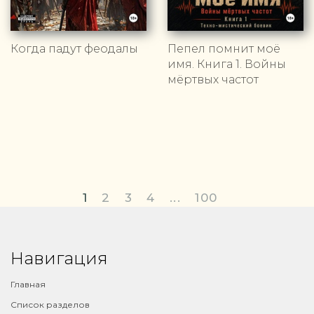
Когда падут феодалы
Пепел помнит моё
имя. Книга 1. Войны
мёртвых частот
1
2
3
4
...
100
Навигация
Главная
Список разделов