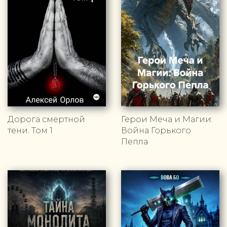
Дорога смертной
Герои Меча и Магии:
тени. Том 1
Война Горького
Пепла