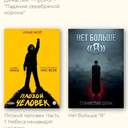
Династии" - Пролог -
"Падение серебряной
короны"
Плохой человек. Часть
Нет больше "Я"
1. Небеса ненавидят