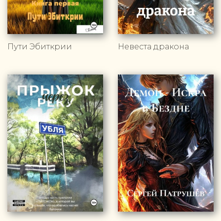
Пути Эбиткрии
Невеста дракона