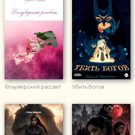
Флауверский рассвет
Убить богов