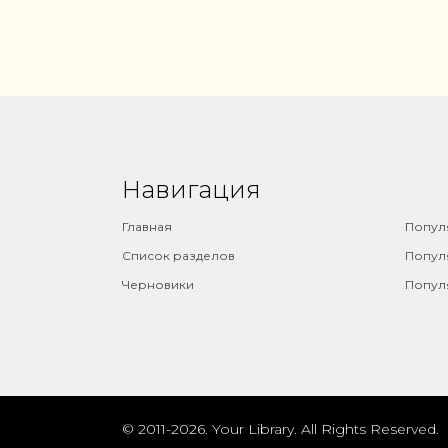
Навигация
⠀
Главная
Попул
Список разделов
Попул
Черновики
Попул
© 2011-2026. Your Library. All Rights Reserved.