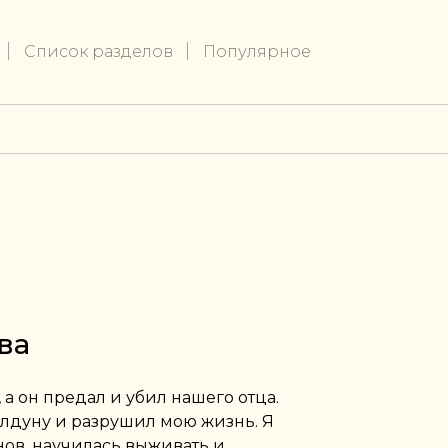
Список разделов
Популярное
ва
, а он предал и убил нашего отца.
лдуну и разрушил мою жизнь. Я
ов, научилась выживать и