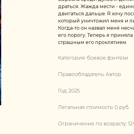
драться. Жажда мести - единс
двигаться дальше. Я хочу пос
который уничтожил меня и ли
Когда-то он назвал меня несч
его порогу. Теперь я приняла
страшным его проклятием.
Категория:
боевое фэнтези
Правообладатель:
Автор
Год:
2025
Легальная стоимость:
0
руб.
Ограничение по возрасту:
12