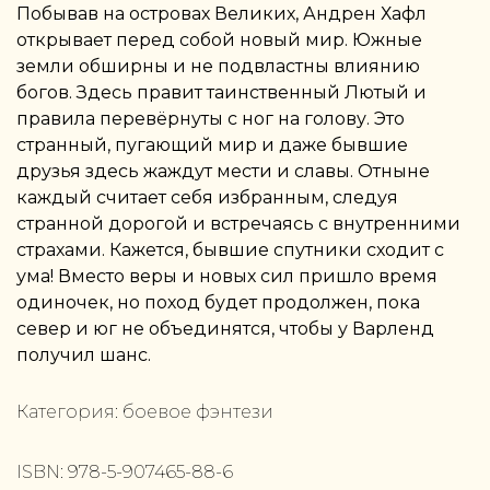
Побывав на островах Великих, Андрен Хафл
открывает перед собой новый мир. Южные
земли обширны и не подвластны влиянию
богов. Здесь правит таинственный Лютый и
правила перевёрнуты с ног на голову. Это
странный, пугающий мир и даже бывшие
друзья здесь жаждут мести и славы. Отныне
каждый считает себя избранным, следуя
странной дорогой и встречаясь с внутренними
страхами. Кажется, бывшие спутники сходит с
ума! Вместо веры и новых сил пришло время
одиночек, но поход будет продолжен, пока
север и юг не объединятся, чтобы у Варленд
получил шанс.
Категория:
боевое фэнтези
ISBN:
978-5-907465-88-6