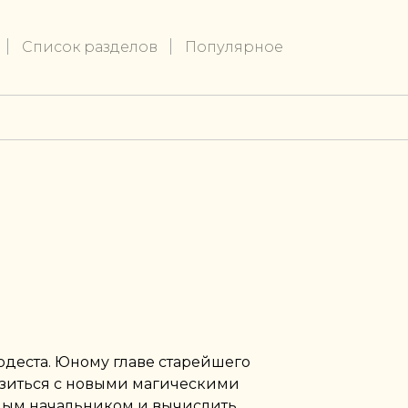
Список разделов
Популярное
одеста. Юному главе старейшего
азиться с новыми магическими
тным начальником и вычислить