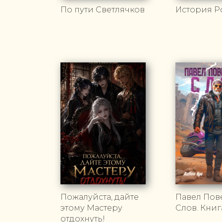
По пути Светлячков
История Р
Пожалуйста, дайте
Павел Пов
этому Мастеру
Слов. Книг
отдохнуть!