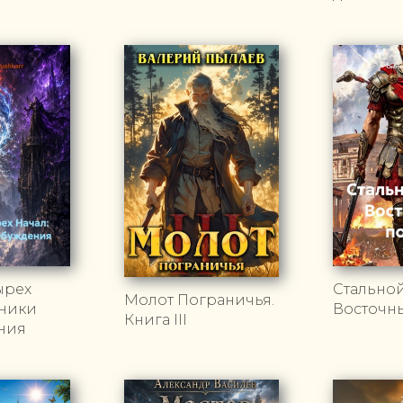
ырех
Стальной
Молот Пограничья.
оники
Восточн
Книга III
ния