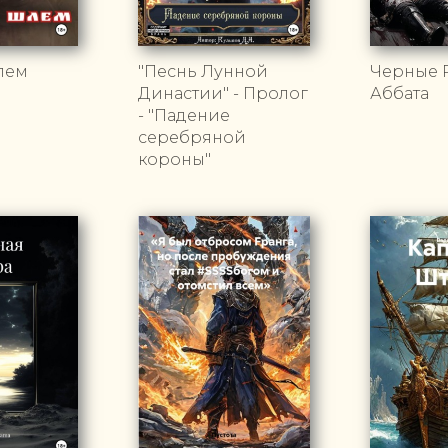
лем
"Песнь Лунной
Черные 
Династии" - Пролог
Аббата
- "Падение
серебряной
короны"