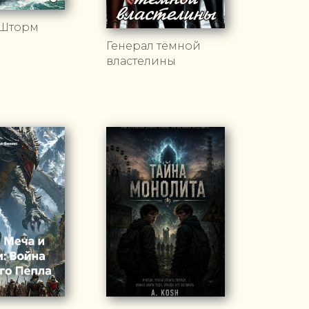
 Шторм
Генерал тёмной
властелины