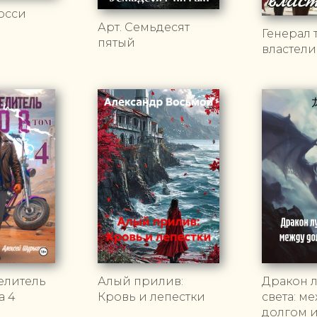
осси
Арт. Семьдесят
Генерал
пятый
властели
елитель
Алый прилив:
Дракон 
а 4
Кровь и лепестки
света: м
долгом 