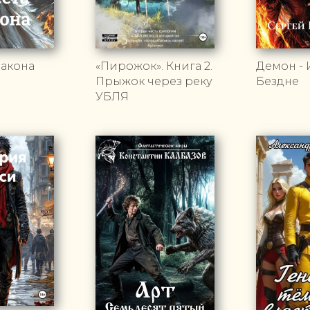
ракона
«Пирожок». Книга 2.
Демон - 
Прыжок через реку
Бездне
УБЛЯ