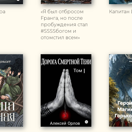
ра
«Я был отбросом
Капитан
Fранга, но после
пробуждения стал
#SSSSбогом и
отомстил всем»