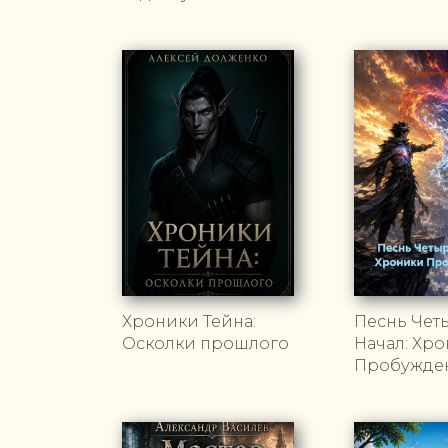
Хроники Тейна:
Песнь Чет
Осколки прошлого
Начал: Хр
Пробужде