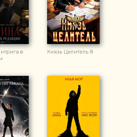
Интрига в
Князь Целитель 8
и