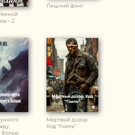
Лишний финт
 тёмной
ны – 2
лунного
Мёртвый дозор.
ежду
Код "Гниль"
и болью