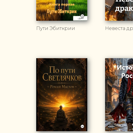
Пути Эбиткрии
Невеста д