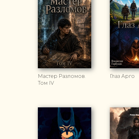
Мастер Разломов.
Глаз Арго
Том IV