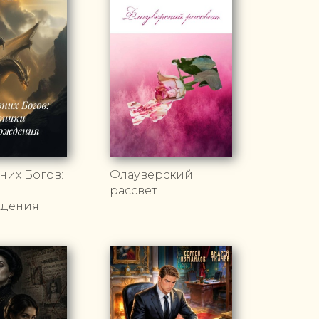
них Богов:
Флауверский
рассвет
дения