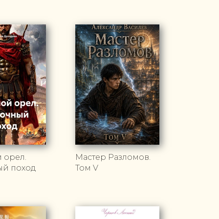
 орел.
Мастер Разломов.
ый поход
Том V