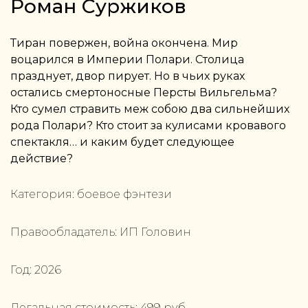
Роман Суржиков
Тиран повержен, война окончена. Мир
воцарился в Империи Полари. Столица
празднует, двор пирует. Но в чьих руках
остались смертоносные Персты Вильгельма?
Кто сумел стравить меж собою два сильнейших
рода Полари? Кто стоит за кулисами кровавого
спектакля… и каким будет следующее
действие?
Категория:
боевое фэнтези
Правообладатель:
ИП Головин
Год:
2026
Легальная стоимость:
499
руб.