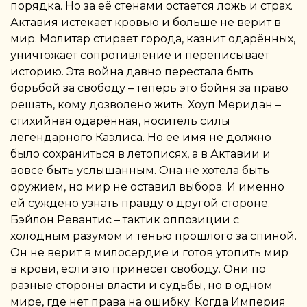
порядка. Но за её стенами остается ложь и страх.
Актавия истекает кровью и больше не верит в
мир. Молитар стирает города, казнит одарённых,
уничтожает сопротивление и переписывает
историю. Эта война давно перестала быть
борьбой за свободу – теперь это бойня за право
решать, кому дозволено жить. Хоуп Меридан –
стихийная одарённая, носитель силы
легендарного Каэлиса. Но ее имя не должно
было сохраниться в летописях, а в Актавии и
вовсе быть услышанным. Она не хотела быть
оружием, но мир не оставил выбора. И именно
ей суждено узнать правду о другой стороне.
Бэйлон Ревантис – тактик оппозиции с
холодным разумом и тенью прошлого за спиной.
Он не верит в милосердие и готов утопить мир
в крови, если это принесет свободу. Они по
разные стороны власти и судьбы, но в одном
мире, где нет права на ошибку. Когда Империя