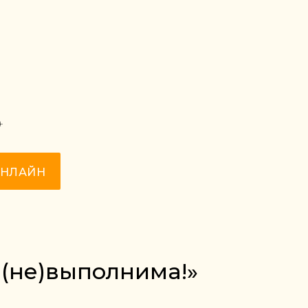
+
ОНЛАЙН
 (не)выполнима!»