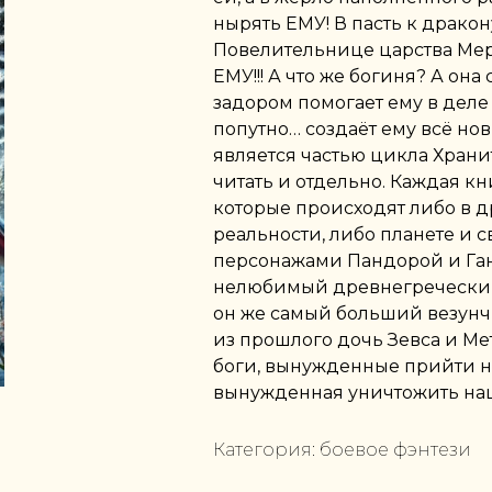
нырять ЕМУ! В пасть к дракон
Повелительнице царства Мерт
ЕМУ!!! А что же богиня? А он
задором помогает ему в деле
попутно… создаёт ему всё но
является частью цикла Храни
читать и отдельно. Каждая к
которые происходят либо в д
реальности, либо планете и 
персонажами Пандорой и Ган
нелюбимый древнегреческим
он же самый больший везунч
из прошлого дочь Зевса и М
боги, вынужденные прийти н
вынужденная уничтожить на
Категория:
боевое фэнтези