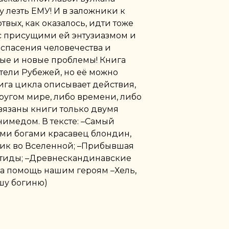
у лезть ЕМУ! И в заложники к
вых, как оказалось, идти тоже
а с присущими ей энтузиазмом и
 спасения человечества и
вые и новые проблемы! Книга
тели Рубежей, но её можно
нига цикла описывает действия,
ругом мире, либо времени, либо
связаны книги только двумя
имедом. В тексте: –Самый
и богами красавец блондин,
ик во Вселенной; –Прибывшая
етиды; –Древнескандинавские
а помощь нашим героям –Хель,
шу богиню)