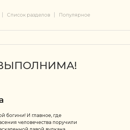
Список разделов
Популярное
)ВЫПОЛНИМА!
а
й богини! И главное, где
асения человечества поручили
раскаленной лавой вулкана