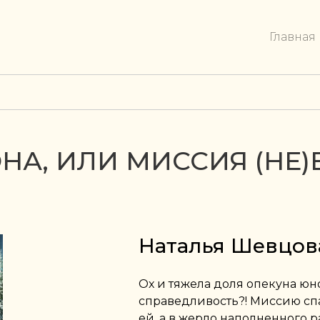
Главная
НА, ИЛИ МИССИЯ (НЕ
Наталья Шевцов
Ох и тяжела доля опекуна юно
справедливость?! Миссию сп
ей, а в жерло наполненного 