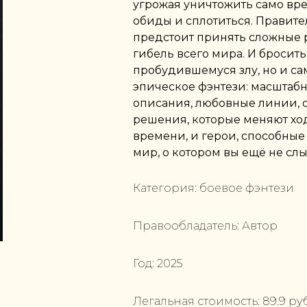
угрожая уничтожить само вре
обиды и сплотиться. Правите
предстоит принять сложные 
гибель всего мира. И бросить
пробудившемуся злу, но и са
эпическое фэнтези: масштаб
описания, любовные линии, с
решения, которые меняют ход
времени, и герои, способные
мир, о котором вы ещё не слы
Категория:
боевое фэнтези
Правообладатель:
Автор
Год:
2025
Легальная стоимость:
89.9
руб