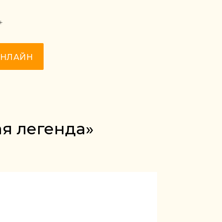
+
ОНЛАЙН
ая легенда»