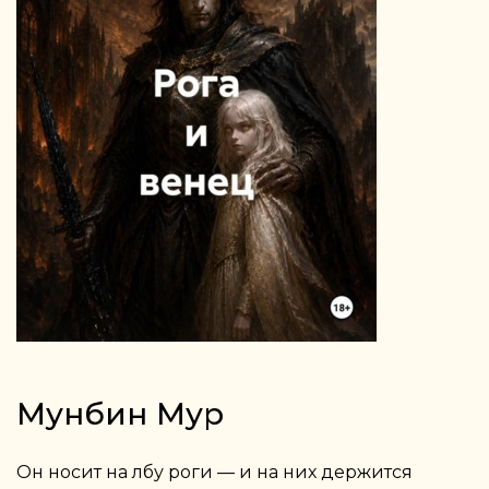
Мунбин Мур
Он носит на лбу роги — и на них держится