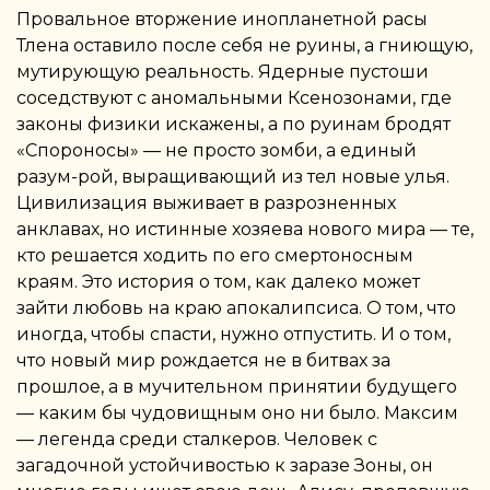
Провальное вторжение инопланетной расы
Тлена оставило после себя не руины, а гниющую,
мутирующую реальность. Ядерные пустоши
соседствуют с аномальными Ксенозонами, где
законы физики искажены, а по руинам бродят
«Спороносы» — не просто зомби, а единый
разум-рой, выращивающий из тел новые улья.
Цивилизация выживает в разрозненных
анклавах, но истинные хозяева нового мира — те,
кто решается ходить по его смертоносным
краям. Это история о том, как далеко может
зайти любовь на краю апокалипсиса. О том, что
иногда, чтобы спасти, нужно отпустить. И о том,
что новый мир рождается не в битвах за
прошлое, а в мучительном принятии будущего
— каким бы чудовищным оно ни было. Максим
— легенда среди сталкеров. Человек с
загадочной устойчивостью к заразе Зоны, он