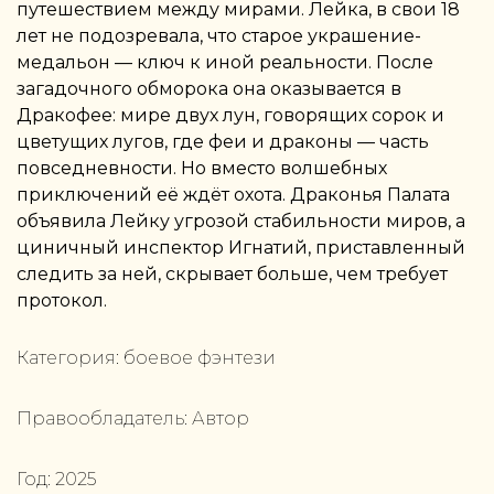
путешествием между мирами. Лейка, в свои 18
лет не подозревала, что старое украшение-
медальон — ключ к иной реальности. После
загадочного обморока она оказывается в
Дракофее: мире двух лун, говорящих сорок и
цветущих лугов, где феи и драконы — часть
повседневности. Но вместо волшебных
приключений её ждёт охота. Драконья Палата
объявила Лейку угрозой стабильности миров, а
циничный инспектор Игнатий, приставленный
следить за ней, скрывает больше, чем требует
протокол.
Категория:
боевое фэнтези
Правообладатель:
Автор
Год:
2025