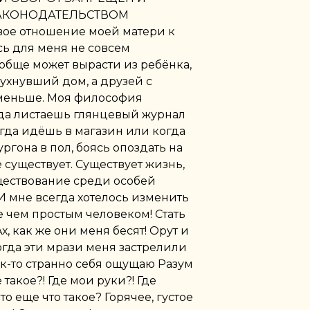
ЗАКОНОДАТЕЛЬСТВОМ
е отношение моей матери к
ь для меня не совсем
ообще может вырасти из ребёнка,
рухнувший дом, а друзей с
меньше. Моя философия
да листаешь глянцевый журнал
огда идёшь в магазин или когда
ргона в пол, боясь опоздать на
 существует. Существует жизнь,
ществование среди особей
 И мне всегда хотелось изменить
е чем простым человеком! Стать
х, как же они меня бесят! Орут и
когда эти мрази меня застрелили
ак-то странно себя ощущаю Разум
 такое?! Где мои руки?! Где
то еще что такое? Горячее, густое