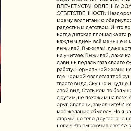
ВЛЕЧЕТ УСТАНОВЛЕННУЮ 
ОТВЕТСТВЕННОСТЬ Нездорово
моему воспитанию обернулос
радостным детством. И что в
когда детская площадка это 
каждым днём всё меньше и 
выживай. Выживай, даже ког
на унитазе. Выживай, даже к
давишь педаль газа своего фу
работу. Нормальной жизни не
где нормой является твоё су
твоего вида. Скучно и нудно.
свой вид. Стать кем-то больш
другим, не похожим на всех. А
орут! Сволочи, замолчите! И 
моё желание сбылось. Но я к
старый, но тело другое, оно не
ноги?! Кто выключил свет? А э