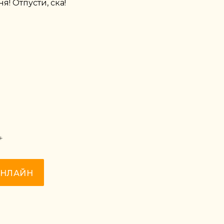
я! Отпусти, ска!
+
ОНЛАЙН