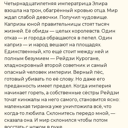
Четырнадцатилетняя императрица Элира
взошла на трон, обагрённый кровью отца. Мир
ждал слабой девочки. Получил чудовище.
Капризы юной правительницы стоят тысяч
жизней. Её обиды — целых королевств. Один
отказ — и города обращаются в пепел. Один
каприз — и народ вешают на площадях.
Единственный, кто ещё стоит между ней и
полным безумием — Рейдзи Курогане,
хладнокровный второй советник и самый
опасный человек империи. Верный пёс,
готовый убивать по её слову. Но даже его
преданность имеет предел. Когда империя
начинает гореть, а собственные сёстры Рейдзи
точат кинжалы на него самого, становится ясно:
маленькая тиранка уже уничтожила всё, что
когда-то любила. Склонитесь передо мной, —
сказала она. И мир склонился чтобы потом
восстать с ножом в руке.